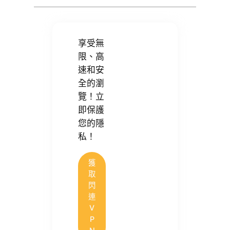
享受無
限、高
速和安
全的瀏
覽！立
即保護
您的隱
私！
獲
取
閃
連
V
P