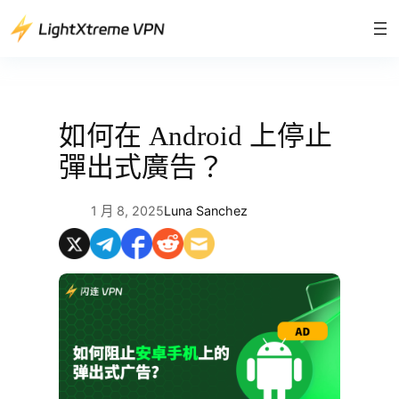
跳
至
主
要
內
容
如何在 Android 上停止
彈出式廣告？
1 月 8, 2025
Luna Sanchez