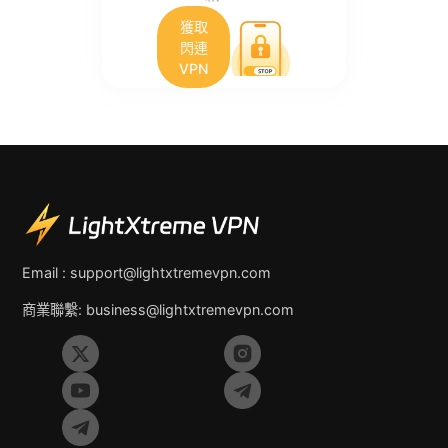
獲取
閃連
VPN
Email :
support@lightxtremevpn.com
商業聯繫:
business@lightxtremevpn.com