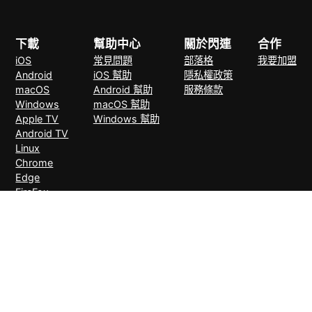
下載
幫助中心
關於閃連
合作
iOS
常見問題
部落格
我要加盟
Android
iOS 幫助
隱私權政策
macOS
Android 幫助
服務條款
Windows
macOS 幫助
Apple TV
Windows 幫助
Android TV
Linux
Chrome
Edge
FireFox
支付方式
30天無理由退款
© 2026 LightXtreme VPN。版權所有。由RAYAAUSTIN LLC擁有並