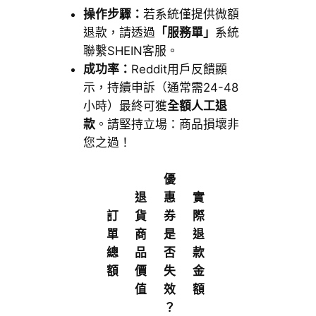
操作步驟：
若系統僅提供微額
退款，請透過
「服務單」
系統
聯繫SHEIN客服。
成功率：
Reddit用戶反饋顯
示，持續申訴（通常需24-48
小時）最終可獲
全額人工退
款
。請堅持立場：商品損壞非
您之過！
優
退
惠
實
訂
貨
券
際
單
商
是
退
總
品
否
款
額
價
失
金
值
效
額
？