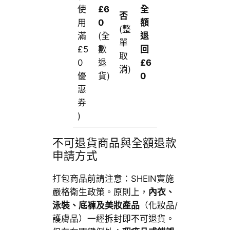
使
£6
全
否
用
0
額
(整
滿
(全
退
單
£5
數
回
取
0
退
£6
消)
優
貨)
0
惠
券
)
不可退貨商品與全額退款
申請方式
打包商品前請注意：SHEIN實施
嚴格衛生政策。原則上，
內衣、
泳裝、底褲及美妝產品
（化妝品/
護膚品）一經拆封即不可退貨。