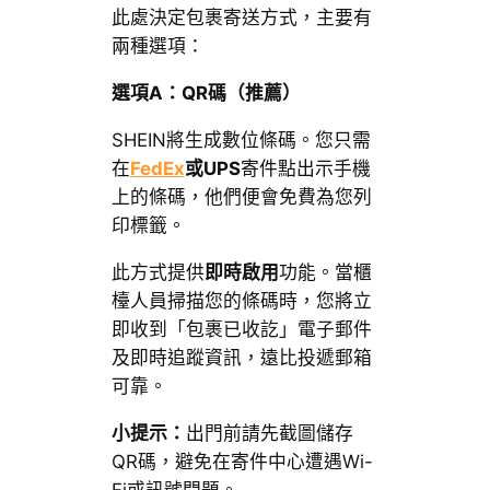
此處決定包裹寄送方式，主要有
兩種選項：
選項A：QR碼（推薦）
SHEIN將生成數位條碼。您只需
在
FedEx
或UPS
寄件點出示手機
上的條碼，他們便會免費為您列
印標籤。
此方式提供
即時啟用
功能。當櫃
檯人員掃描您的條碼時，您將立
即收到「包裹已收訖」電子郵件
及即時追蹤資訊，遠比投遞郵箱
可靠。
小提示：
出門前請先截圖儲存
QR碼，避免在寄件中心遭遇Wi-
Fi或訊號問題。