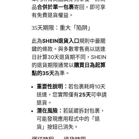
品
合併於單一包裹
寄回，即可享
有免費退貨權益。
35天期限：重大「陷阱」
此為
SHEIN退貨入口
規則中最關
鍵的條款。與多數零售商以送達
日計算30天退貨期不同，SHEIN
的退貨期限通常以
購買日為起算
點的35天
為準。
重要性說明：
若包裹耗時10天
送達，您實際僅有
25天
可申請
退貨。
潛在風險：
若延遲拆封包裹，
可能發現應用程式中的「退
貨」按鈕已消失。