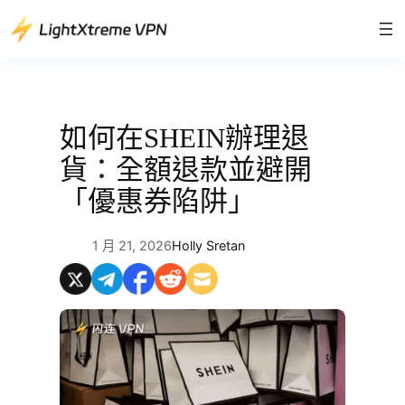
跳
至
主
要
內
容
如何在SHEIN辦理退
貨：全額退款並避開
「優惠券陷阱」
1 月 21, 2026
Holly Sretan