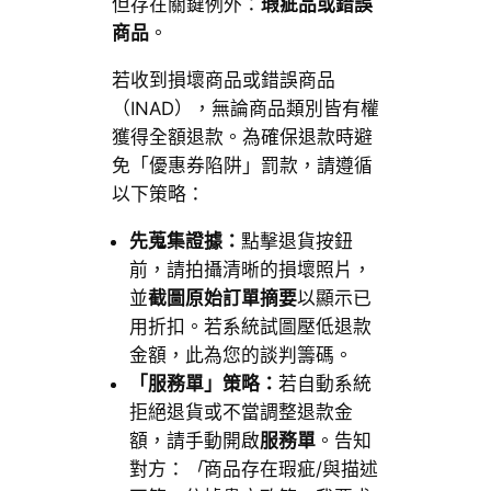
但存在關鍵例外：
瑕疵品或錯誤
商品
。
若收到損壞商品或錯誤商品
（INAD），無論商品類別皆有權
獲得全額退款。為確保退款時避
免「優惠券陷阱」罰款，請遵循
以下策略：
先蒐集證據：
點擊退貨按鈕
前，請拍攝清晰的損壞照片，
並
截圖原始訂單摘要
以顯示已
用折扣。若系統試圖壓低退款
金額，此為您的談判籌碼。
「服務單」策略：
若自動系統
拒絕退貨或不當調整退款金
額，請手動開啟
服務單
。告知
對方：
「
商品存在瑕疵/與描述