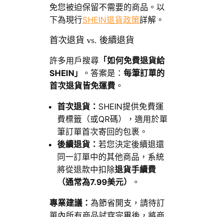
免您被迫保留不需要的商品。以
下為現行
SHEIN退貨政策
詳解。
首次退貨 vs. 後續退貨
許多用戶搜尋
「如何免費退貨給
SHEIN」
。答案是：
每筆訂單的
首次退貨皆免運費
。
首次退貨：
SHEIN提供免費運
費標籤（或QR碼），適用於單
筆訂單首次寄回的包裹。
後續退貨：
若您決定後續退還
同一訂單中的其他商品，系統
將從退款中扣除
退貨手續費
（通常為7.99美元）
。
專業建議：
為節省開支，請待訂
單內所有商品試穿完畢後，將商