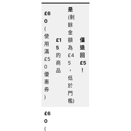
是
£6
(剩
0
餘
(
金
使
£1
額
僅
用
5
為
退
滿
的
£4
回
£5
商
5
£5
0
品
，
！
優
低
惠
於
券
門
)
檻)
£6
0
(