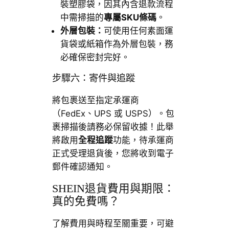
裝塑膠袋，因其內含退款流程
中需掃描的
專屬SKU條碼
。
外層包裝：
可使用任何素面運
貨袋或紙箱作為外層包裝，務
必確保密封完好。
步驟六：寄件與追蹤
將包裹送至指定承運商
（FedEx、UPS 或 USPS）。包
裹掃描後請務必保留收據！此舉
將啟用
全程追蹤
功能，待承運商
正式受理退貨後，您將收到電子
郵件確認通知。
SHEIN退貨費用與期限：
真的免費嗎？
了解費用與時程至關重要，可避