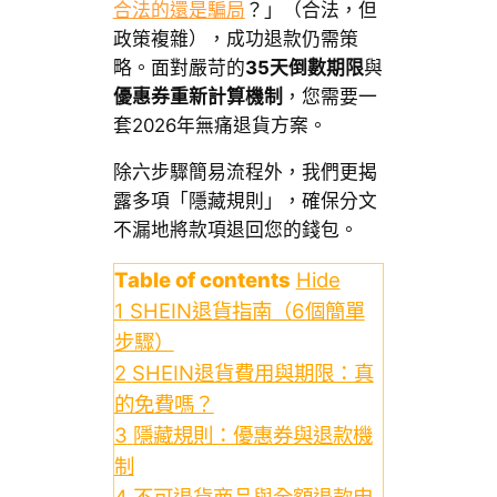
合法的還是騙局
？」（合法，但
政策複雜），成功退款仍需策
略。面對嚴苛的
35天倒數期限
與
優惠券重新計算機制
，您需要一
套2026年無痛退貨方案。
除六步驟簡易流程外，我們更揭
露多項「隱藏規則」，確保分文
不漏地將款項退回您的錢包。
Table of contents
Hide
1
SHEIN退貨指南（6個簡單
步驟）
2
SHEIN退貨費用與期限：真
的免費嗎？
3
隱藏規則：優惠券與退款機
制