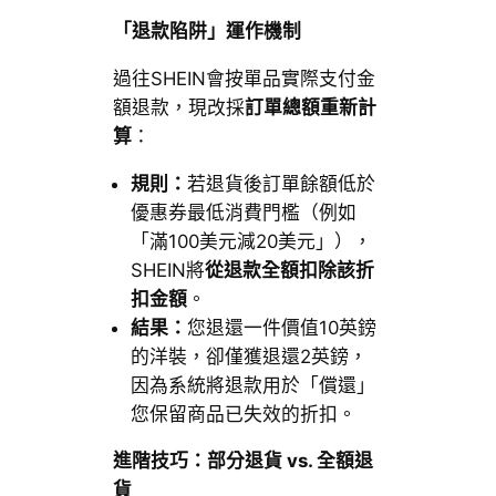
「退款陷阱」運作機制
過往SHEIN會按單品實際支付金
額退款，現改採
訂單總額重新計
算
：
規則：
若退貨後訂單餘額低於
優惠券最低消費門檻（例如
「滿100美元減20美元」），
SHEIN將
從退款全額扣除該折
扣金額
。
結果：
您退還一件價值10英鎊
的洋裝，卻僅獲退還2英鎊，
因為系統將退款用於「償還」
您保留商品已失效的折扣。
進階技巧：部分退貨 vs. 全額退
貨