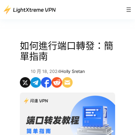
跳
至
主
要
內
容
如何進行端口轉發：簡
單指南
10 月 18, 2024
Holly Sretan