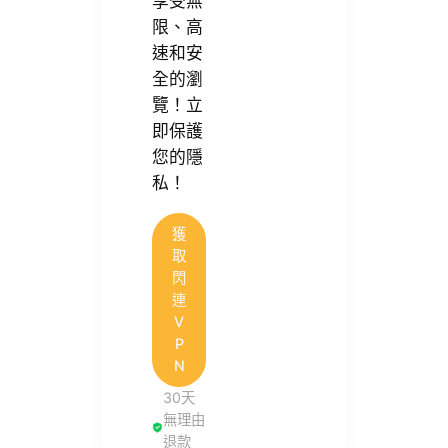
享受無
限、高
速和安
全的瀏
覽！立
即保護
您的隱
私！
獲
取
閃
連
V
P
N
30天
無理由
退款