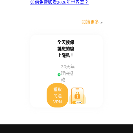
如何免費觀看2026年世界盃？
閱讀更多
»
全天候保
護您的線
上隱私！
30天無
理由退
款
獲取
閃連
VPN