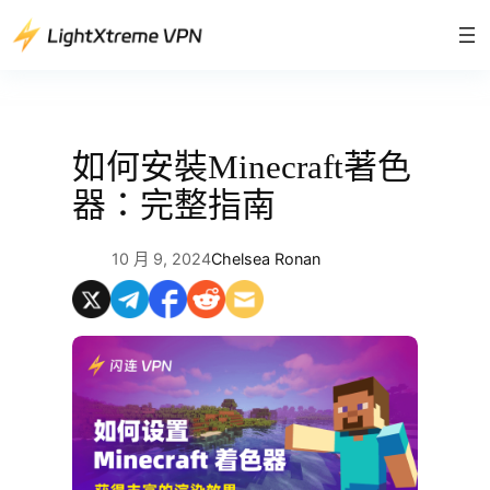
跳
至
主
要
內
容
如何安裝Minecraft著色
器：完整指南
10 月 9, 2024
Chelsea Ronan