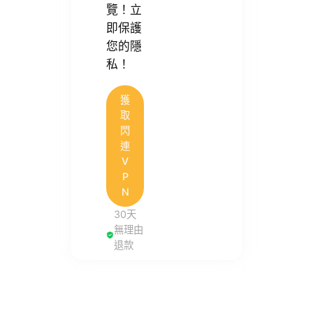
覽！立
即保護
您的隱
私！
獲
取
閃
連
V
P
N
30天
無理由
退款