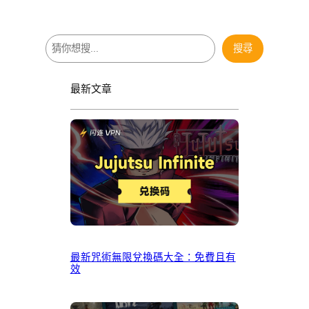
搜
搜尋
尋
最新文章
最新咒術無限兌換碼大全：免費且有
效