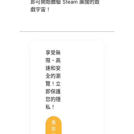
即可開始體驗 Steam 廣闊的遊
戲宇宙！
享受無
限、高
速和安
全的瀏
覽！立
即保護
您的隱
私！
獲
取