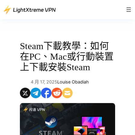
跳
至
主
要
內
容
Steam下載教學：如何
在PC、Mac或行動裝置
上下載安裝Steam
4 月 17, 2025
Louise Obadiah