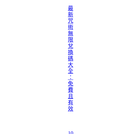
最
新
咒
術
無
限
兌
換
碼
大
全
：
免
費
且
有
效
10