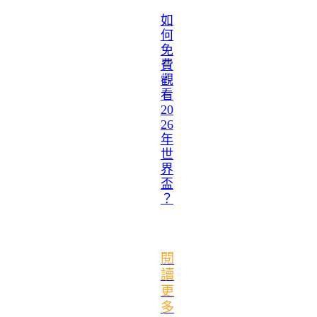
如
何
免
費
觀
看
20
26
年
世
界
盃
？
閱
讀
更
多