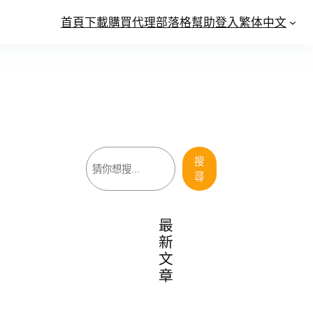
首頁
下載
購買
代理
部落格
幫助
登入
繁体中文
搜
搜
尋
尋
最
新
文
章