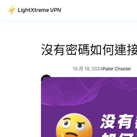
跳
至
主
要
內
容
沒有密碼如何連接
10 月 19, 2024
Pater Chester