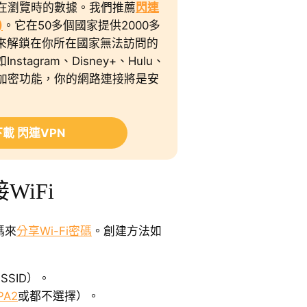
你在瀏覽時的數據。我們推薦
閃連
)
。它在50多個國家提供2000多
來解鎖在你所在國家無法訪問的
tagram、Disney+、Hulu、
大的加密功能，你的網路連接將是安
載 閃連VPN
WiFi
碼來
分享Wi-Fi密碼
。創建方法如
SSID）。
PA2
或都不選擇）。