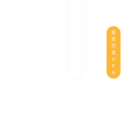
獲
取
閃
連
V
P
N