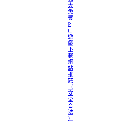
大
免
費
P
C
遊
戲
下
載
網
站
推
薦
（
安
全
合
法
）