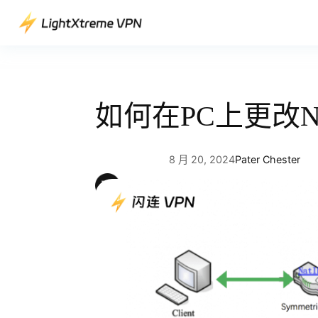
跳
至
主
要
內
容
如何在PC上更改
8 月 20, 2024
Pater Chester