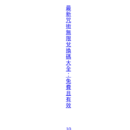
最
新
咒
術
無
限
兌
換
碼
大
全
：
免
費
且
有
效
10