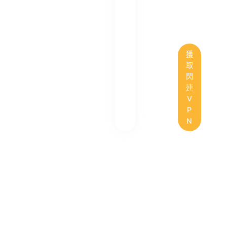
獲
取
閃
連
V
P
N