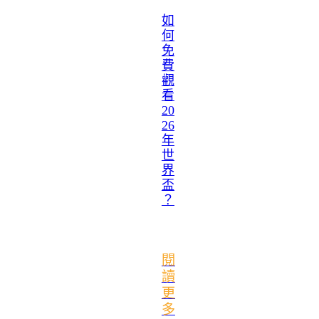
如
何
免
費
觀
看
20
26
年
世
界
盃
？
閱
讀
更
多