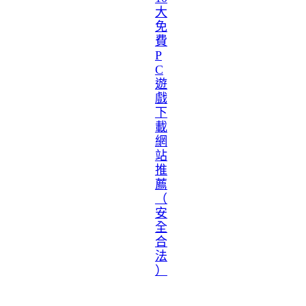
大
免
費
P
C
遊
戲
下
載
網
站
推
薦
（
安
全
合
法
）