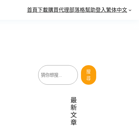
首頁
下載
購買
代理
部落格
幫助
登入
繁体中文
搜
搜
尋
尋
最
新
文
章