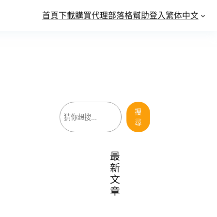
首頁
下載
購買
代理
部落格
幫助
登入
繁体中文
搜
搜
尋
尋
最
新
文
章