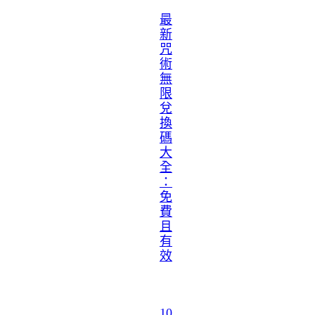
最
新
咒
術
無
限
兌
換
碼
大
全
：
免
費
且
有
效
10