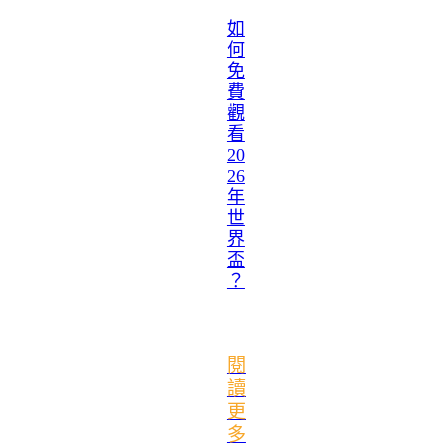
如
何
免
費
觀
看
20
26
年
世
界
盃
？
閱
讀
更
多