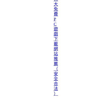
大
免
費
P
C
遊
戲
下
載
網
站
推
薦
（
安
全
合
法
）