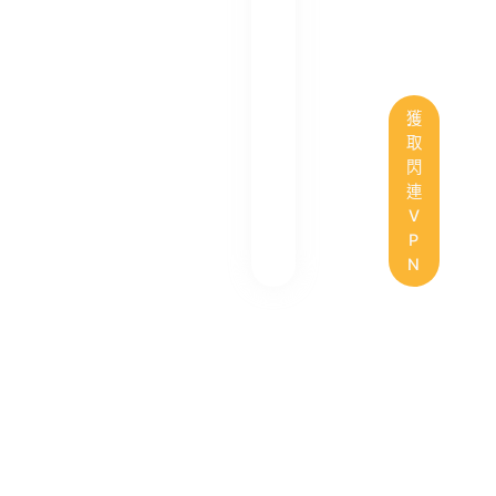
獲
取
閃
連
V
P
N