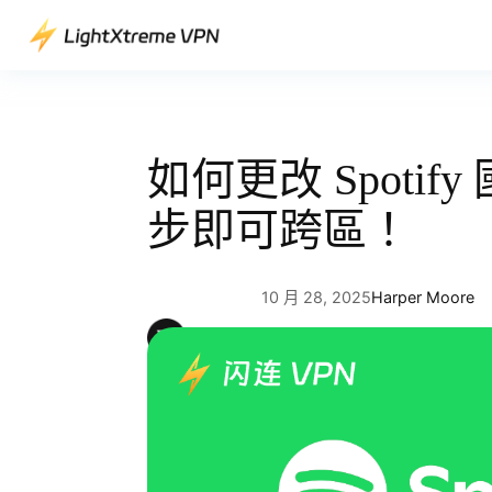
跳
至
主
要
內
容
如何更改 Spoti
步即可跨區！
10 月 28, 2025
Harper Moore