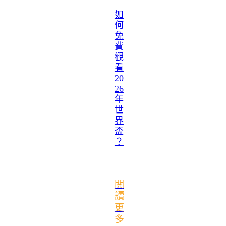
如
何
免
費
觀
看
20
26
年
世
界
盃
？
閱
讀
更
多