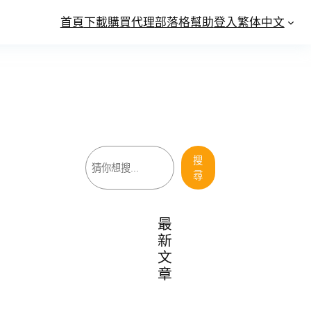
首頁
下載
購買
代理
部落格
幫助
登入
繁体中文
搜
搜
尋
尋
最
新
文
章