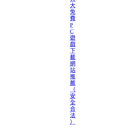
大
免
費
P
C
遊
戲
下
載
網
站
推
薦
（
安
全
合
法
）