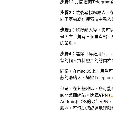
步驟1：
打開您的Telegr
步驟2：
然後尋找聯絡人，
向下滾動或在搜索欄中輸入
步驟3：
選擇該人後，您可
畫面右上角有三個垂直點。
的菜單。
步驟4：
選擇「屏蔽用戶」
您的個人資料照片的訪問權
同樣，在macOS上，用戶
蔽的聯絡人，通過Telegr
但是，在某些地區，您可能需
訪問桌面網站。
閃連VPN
(
L
Android和iOS的最佳VP
服器，可幫助您繞過地理限