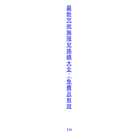
最
新
咒
術
無
限
兌
換
碼
大
全
：
免
費
且
有
效
10