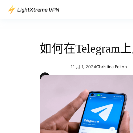
跳
至
主
要
內
容
如何在Telegr
11 月 1, 2024
Christina Felton