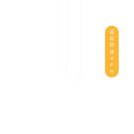
獲
取
閃
連
V
P
N