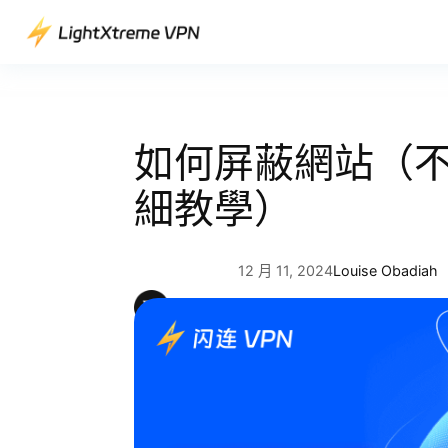
跳
至
主
要
內
容
如何屏蔽網站（
細教學）
12 月 11, 2024
Louise Obadiah