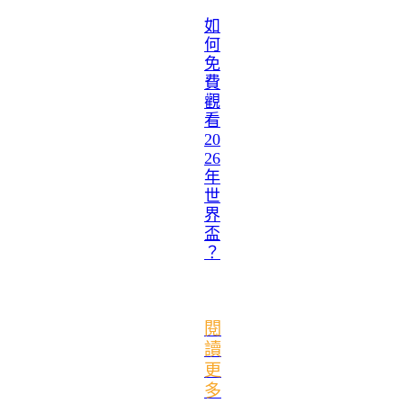
如
何
免
費
觀
看
20
26
年
世
界
盃
？
閱
讀
更
多