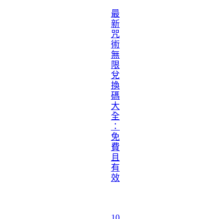
最
新
咒
術
無
限
兌
換
碼
大
全
：
免
費
且
有
效
10