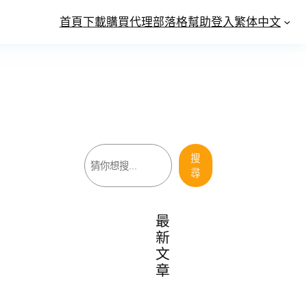
首頁
下載
購買
代理
部落格
幫助
登入
繁体中文
搜
搜
尋
尋
最
新
文
章