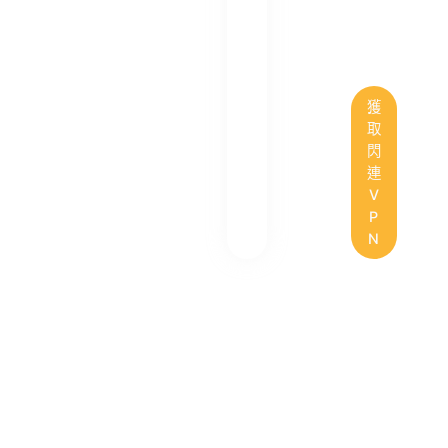
獲
取
閃
連
V
P
N