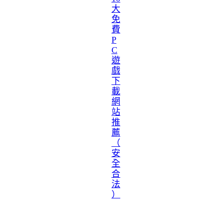
大
免
費
P
C
遊
戲
下
載
網
站
推
薦
（
安
全
合
法
）