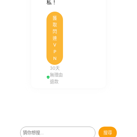
私！
獲
取
閃
連
V
P
N
30天
無理由
退款
搜
搜尋
尋