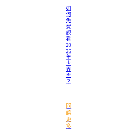
如
何
免
費
觀
看
20
26
年
世
界
盃
？
閱
讀
更
多