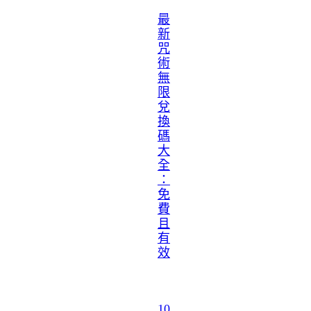
最
新
咒
術
無
限
兌
換
碼
大
全
：
免
費
且
有
效
10