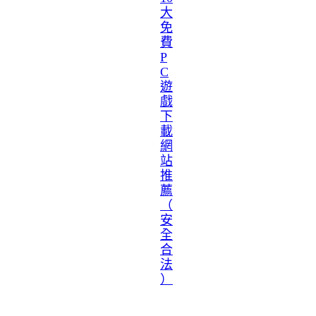
大
免
費
P
C
遊
戲
下
載
網
站
推
薦
（
安
全
合
法
）