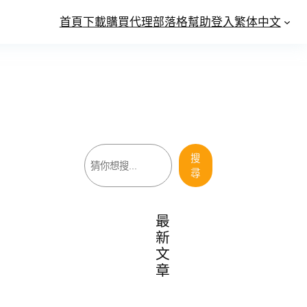
首頁
下載
購買
代理
部落格
幫助
登入
繁体中文
搜
搜
尋
尋
最
新
文
章