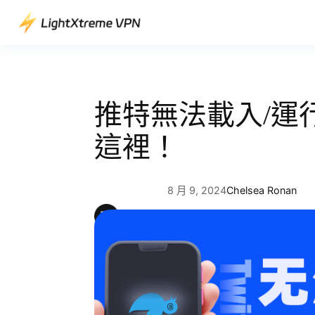
跳
至
主
要
內
容
推特無法載入/運
這裡！
8 月 9, 2024
Chelsea Ronan