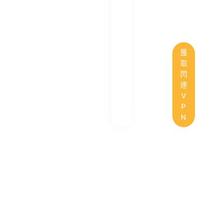
獲
取
閃
連
V
P
N