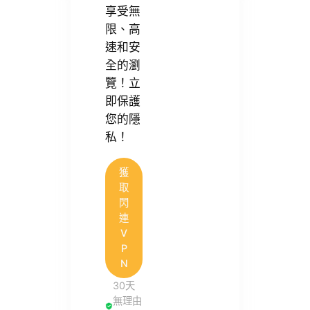
享受無
限、高
速和安
全的瀏
覽！立
即保護
您的隱
私！
獲
取
閃
連
V
P
N
30天
無理由