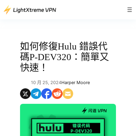
跳
至
主
要
內
容
如何修復Hulu 錯誤代
碼P-DEV320：簡單又
快速！
10 月 25, 2024
Harper Moore