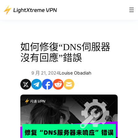
跳
至
主
要
內
容
如何修復“DNS伺服器
沒有回應”錯誤
9 月 21, 2024
Louise Obadiah