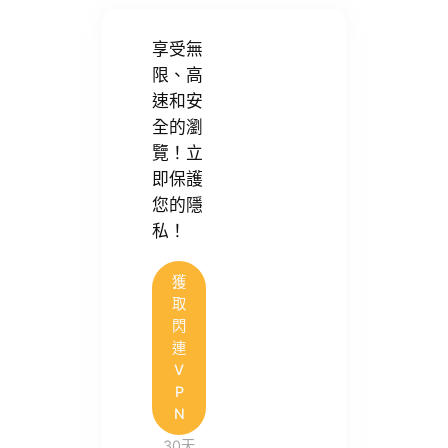
享受無
限、高
速和安
全的瀏
覽！立
即保護
您的隱
私！
獲
取
閃
連
V
P
N
30天