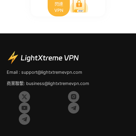
閃連
VPN
Email :
support@lightxtremevpn.com
商業聯繫:
business@lightxtremevpn.com