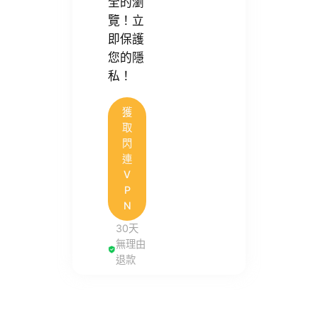
全的瀏
覽！立
即保護
您的隱
私！
獲
取
閃
連
V
P
N
30天
無理由
退款