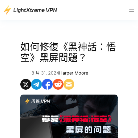
跳
至
主
要
內
容
如何修復《黑神話：悟
空》黑屏問題？
8 月 31, 2024
Harper Moore