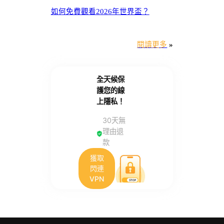
如何免費觀看2026年世界盃？
閱讀更多
»
全天候保
護您的線
上隱私！
30天無
理由退
款
獲取
閃連
VPN