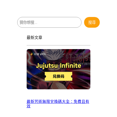
搜
搜尋
尋
最新文章
最新咒術無限兌換碼大全：免費且有
效