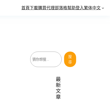
首頁
下載
購買
代理
部落格
幫助
登入
繁体中文
搜
搜
尋
尋
最
新
文
章