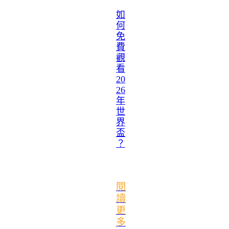
如
何
免
費
觀
看
20
26
年
世
界
盃
？
閱
讀
更
多