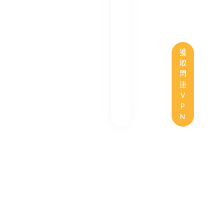
獲
取
閃
連
V
P
N