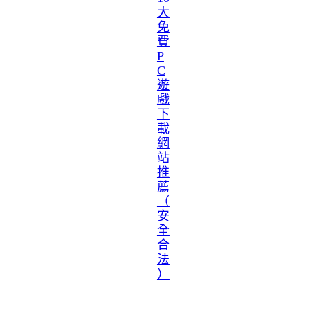
大
免
費
P
C
遊
戲
下
載
網
站
推
薦
（
安
全
合
法
）