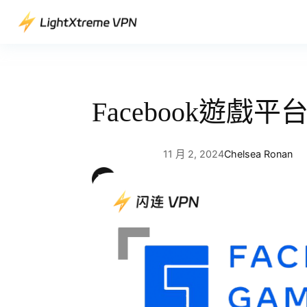
跳
至
主
要
內
容
Facebook遊
11 月 2, 2024
Chelsea Ronan