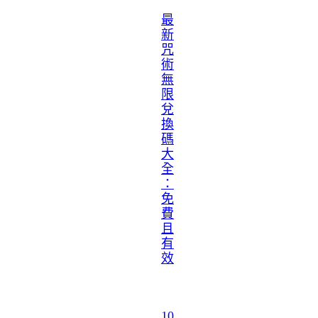
最
新
咒
術
無
限
兌
換
碼
大
全
：
免
費
且
有
效
10