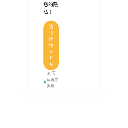
您的隱
私！
獲
取
閃
連
V
P
N
30天
無理由
退款