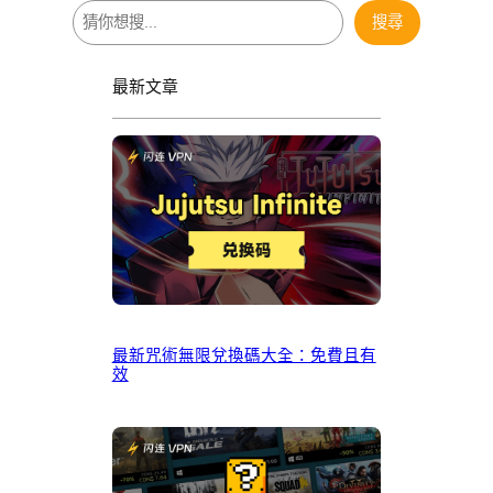
搜
搜尋
尋
最新文章
最新咒術無限兌換碼大全：免費且有
效