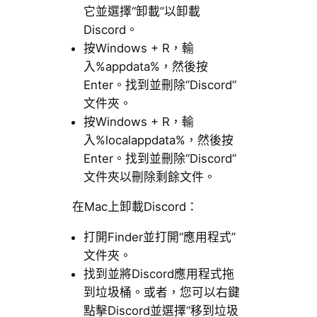
它並選擇“卸載”以卸載
Discord。
按Windows + R，輸
入%appdata%，然後按
Enter。找到並刪除“Discord”
文件夾。
按Windows + R，輸
入%localappdata%，然後按
Enter。找到並刪除“Discord”
文件夾以刪除剩餘文件。
在Mac上卸載Discord：
打開Finder並打開“應用程式”
文件夾。
找到並將Discord應用程式拖
到垃圾桶。或者，您可以右鍵
點擊Discord並選擇“移到垃圾