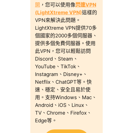
開
，您可以使用像
閃連VPN
(LightXtreme VPN)
這樣的
VPN來解決此問題。
LightXtreme VPN提供70多
個國家的2000多個伺服器、
提供多個免費伺服器。使用
此VPN，您可以輕鬆訪問
Discord、Steam、
YouTube、TikTok、
Instagram、Disney+、
Netflix、ChatGPT等。快
速、穩定、安全且易於使
用。支持Windows、Mac、
Android、iOS、Linux、
TV、Chrome、Firefox、
Edge等。