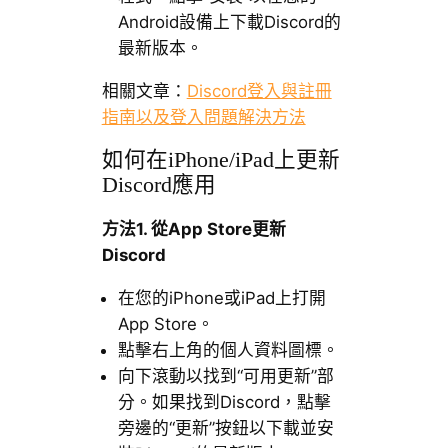
Android設備上下載Discord的
最新版本。
相關文章：
Discord登入與註冊
指南以及登入問題解決方法
如何在iPhone/iPad上更新
Discord應用
方法1. 從App Store更新
Discord
在您的iPhone或iPad上打開
App Store。
點擊右上角的個人資料圖標。
向下滾動以找到“可用更新”部
分。如果找到Discord，點擊
旁邊的“更新”按鈕以下載並安