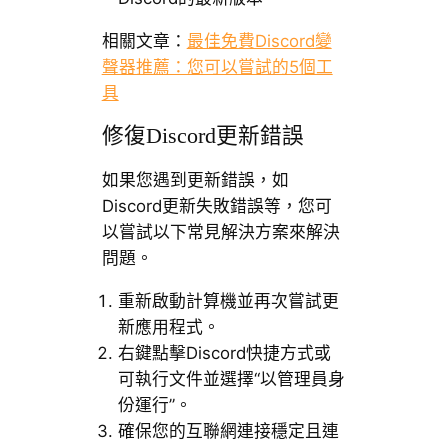
相關文章：
最佳免費Discord變
聲器推薦：您可以嘗試的5個工
具
修復Discord更新錯誤
如果您遇到更新錯誤，如
Discord更新失敗錯誤等，您可
以嘗試以下常見解決方案來解決
問題。
重新啟動計算機並再次嘗試更
新應用程式。
右鍵點擊Discord快捷方式或
可執行文件並選擇“以管理員身
份運行”。
確保您的互聯網連接穩定且連