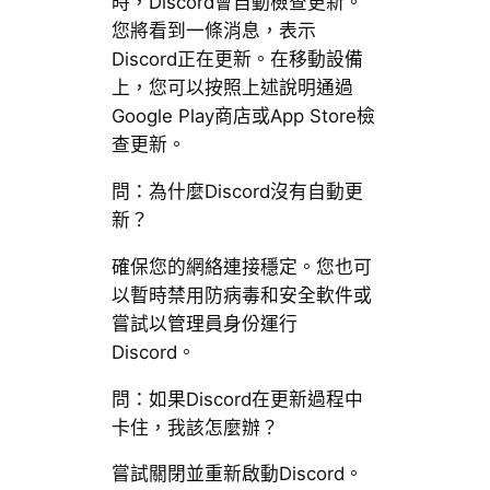
時，Discord會自動檢查更新。
您將看到一條消息，表示
Discord正在更新。在移動設備
上，您可以按照上述說明通過
Google Play商店或App Store檢
查更新。
問：為什麼Discord沒有自動更
新？
確保您的網絡連接穩定。您也可
以暫時禁用防病毒和安全軟件或
嘗試以管理員身份運行
Discord。
問：如果Discord在更新過程中
卡住，我該怎麼辦？
嘗試關閉並重新啟動Discord。