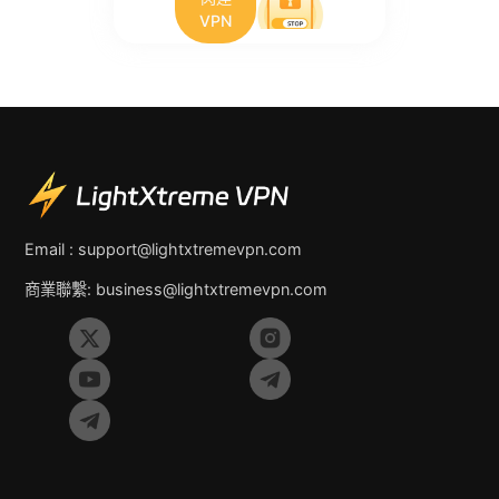
VPN
Email :
support@lightxtremevpn.com
商業聯繫:
business@lightxtremevpn.com