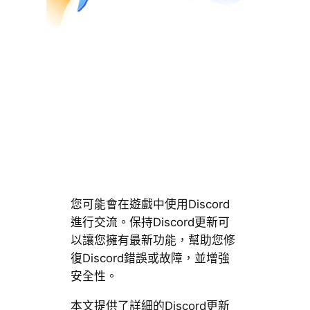
您可能會在遊戲中使用Discord
進行交流。保持Discord更新可
以讓您擁有最新功能，幫助您修
復Discord錯誤或故障，並增強
安全性。
本文提供了詳細的Discord更新