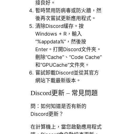
接良好。
暫時禁用防病毒或防火牆，然
後再次嘗試更新應用程式。
清除Discord緩存。按
Windows + R，輸入
“%appdata%”，然後按
Enter。打開Discord文件夾。
刪除“Cache”、“Code Cache”
和“GPUCache”文件夾。
嘗試卸載Discord並從其官方
網站下載最新版本。
Discord更新 – 常見問題
問：如何知道是否有新的
Discord更新？
在計算機上，當您啟動應用程式