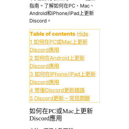
指南。了解如何在PC、Mac、
Android和iPhone/iPad上更新
Discord。
Table of contents
Hide
1
如何在PC或Mac上更新
Discord應用
2
如何在Android上更新
Discord應用
3
如何在iPhone/iPad上更新
Discord應用
4
修復Discord更新錯誤
5
Discord更新 – 常見問題
如何在PC或Mac上更新
Discord應用