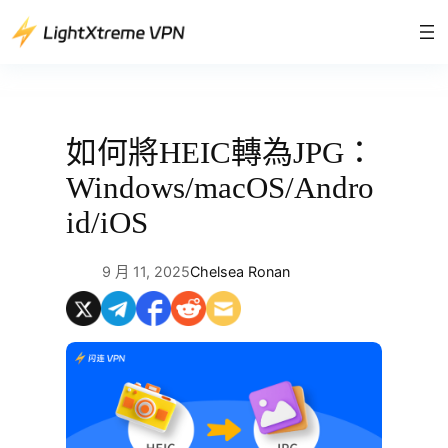
跳
至
主
要
內
容
如何將HEIC轉為JPG：
Windows/macOS/Andro
id/iOS
9 月 11, 2025
Chelsea Ronan