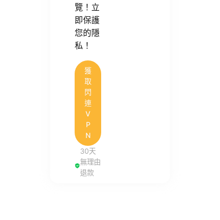
覽！立
即保護
您的隱
私！
獲
取
閃
連
V
P
N
30天
無理由
退款