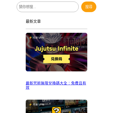
搜
搜尋
尋
最新文章
最新咒術無限兌換碼大全：免費且有
效