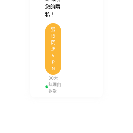
您的隱
私！
獲
取
閃
連
V
P
N
30天
無理由
退款