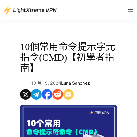
跳
至
主
要
內
容
10個常用命令提示字元
指令(CMD)【初學者指
南】
10 月 19, 2024
Luna Sanchez