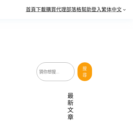
首頁
下載
購買
代理
部落格
幫助
登入
繁体中文
搜
搜
尋
尋
最
新
文
章