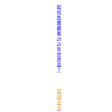
如
何
免
費
觀
看
20
26
年
世
界
盃
？
閱
讀
更
多