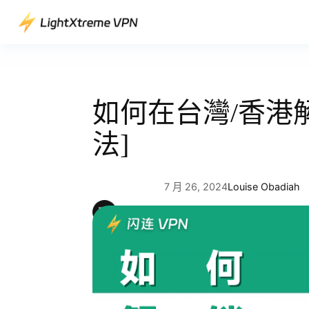
跳
至
主
要
內
容
如何在台灣/香港解鎖
法]
7 月 26, 2024
Louise Obadiah