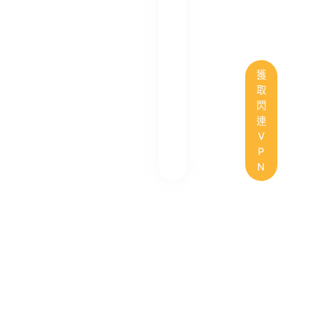
獲
取
閃
連
V
P
N