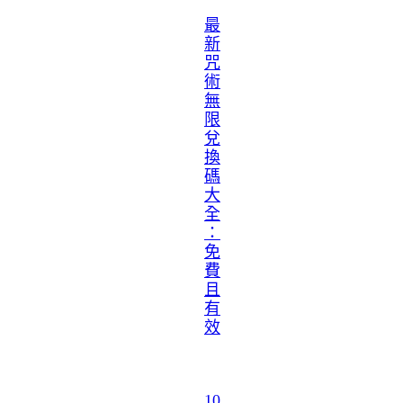
最
新
咒
術
無
限
兌
換
碼
大
全
：
免
費
且
有
效
10