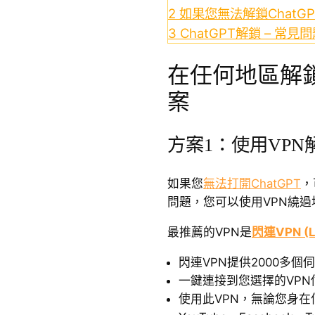
2
如果您無法解鎖ChatG
3
ChatGPT解鎖 – 常見
在任何地區解鎖C
案
方案1：使用VPN解
如果您
無法打開ChatGPT
，
問題，您可以使用VPN繞過地
最推薦的VPN是
閃連VPN (L
閃連VPN提供2000多個
一鍵連接到您選擇的VP
使用此VPN，無論您身在何