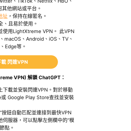
itter、TikTok、Netflix、HBO、
以及任何其他網站或平台。
地址
，保持在線匿名。
安全、且易於使用。
ightXtreme VPN。 此VPN
macOS、Android、iOS、TV、
ox、Edge等。
載 閃連VPN
reme VPN) 解鎖 ChatGPT：
上下載並安裝閃連VPN。對於移動
 Google Play Store查找並安裝
啟”按鈕自動匹配並連接到最快VPN
他伺服器，可以點擊左側欄中的“模
選節點。