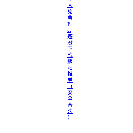
大
免
費
P
C
遊
戲
下
載
網
站
推
薦
（
安
全
合
法
）