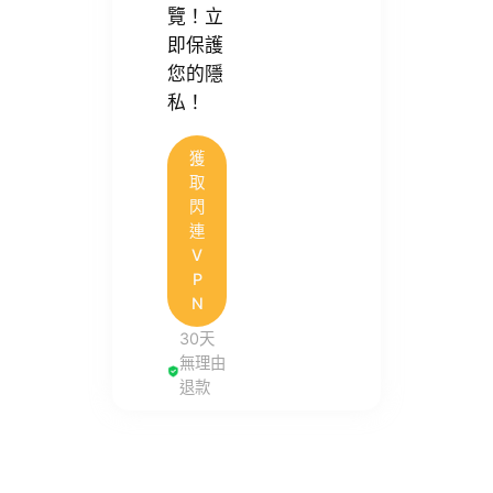
覽！立
即保護
您的隱
私！
獲
取
閃
連
V
P
N
30天
無理由
退款