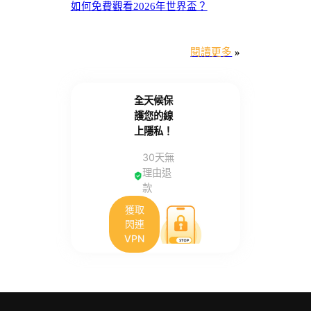
如何免費觀看2026年世界盃？
閱讀更多
»
全天候保
護您的線
上隱私！
30天無
理由退
款
獲取
閃連
VPN