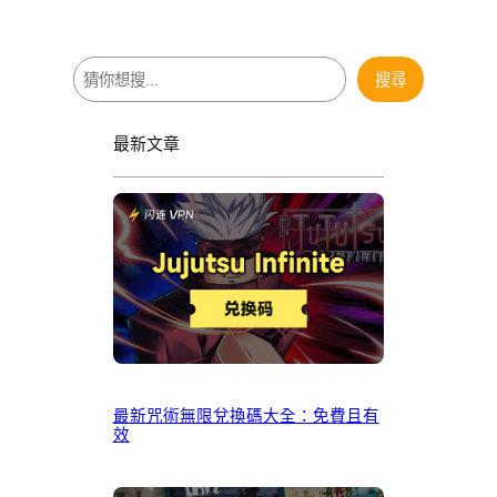
搜
搜尋
尋
最新文章
最新咒術無限兌換碼大全：免費且有
效