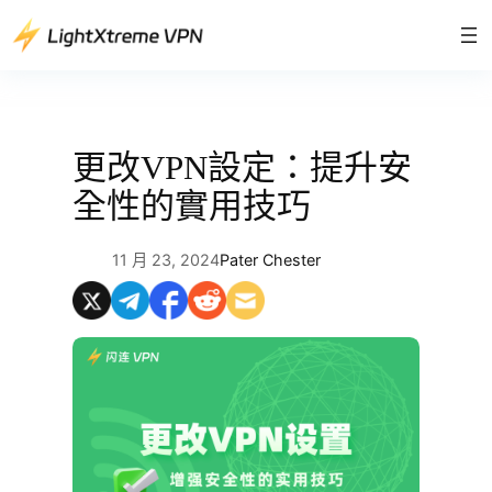
跳
至
主
要
內
容
更改VPN設定：提升安
全性的實用技巧
11 月 23, 2024
Pater Chester