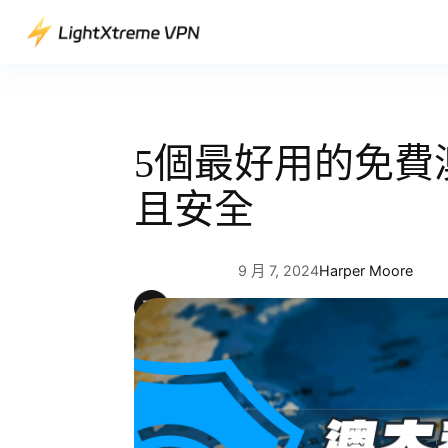
跳
至
主
要
內
容
5個最好用的免費
且安全
9 月 7, 2024
Harper Moore