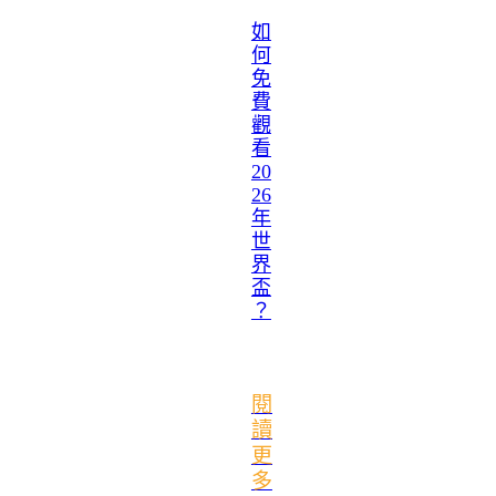
如
何
免
費
觀
看
20
26
年
世
界
盃
？
閱
讀
更
多