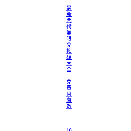
最
新
咒
術
無
限
兌
換
碼
大
全
：
免
費
且
有
效
10