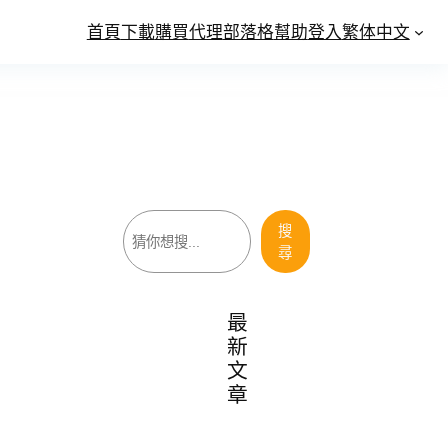
首頁
下載
購買
代理
部落格
幫助
登入
繁体中文
搜
搜
尋
尋
最
新
文
章