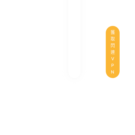
獲
取
閃
連
V
P
N