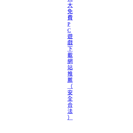
大
免
費
P
C
遊
戲
下
載
網
站
推
薦
（
安
全
合
法
）