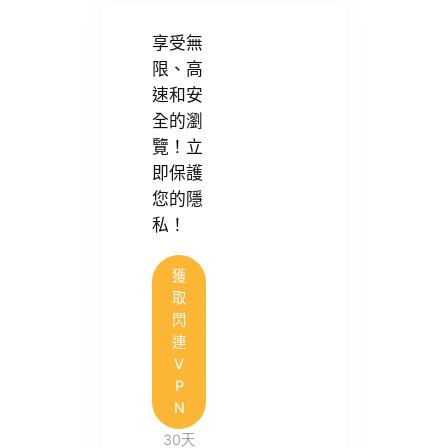
享受無
限、高
速和安
全的瀏
覽！立
即保護
您的隱
私！
獲
取
閃
連
V
P
N
30天