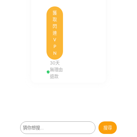
獲
取
閃
連
V
P
N
30天
無理由
退款
搜
搜尋
尋