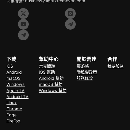
商業聯繫:
business@lightxtremevpn.com
下載
幫助中心
關於閃連
合作
iOS
常見問題
部落格
我要加盟
Android
iOS 幫助
隱私權政策
macOS
Android 幫助
服務條款
Windows
macOS 幫助
Apple TV
Windows 幫助
Android TV
Linux
Chrome
Edge
FireFox