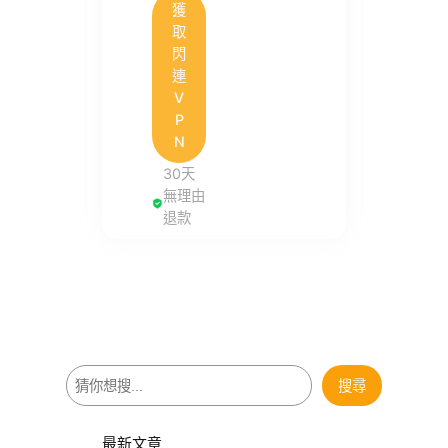
獲
取
閃
連
V
P
N
30天
無理由
退款
搜
搜尋
尋
最新文章