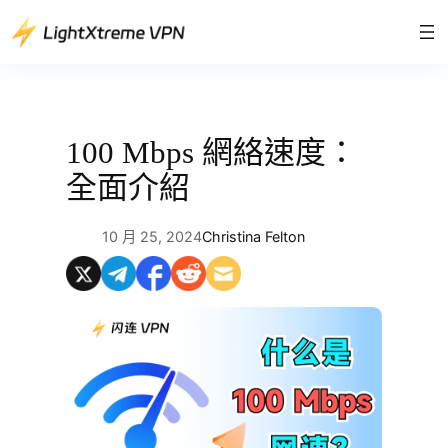
跳
至
主
要
內
容
100 Mbps 網絡速度：
全面介紹
10 月 25, 2024
Christina Felton