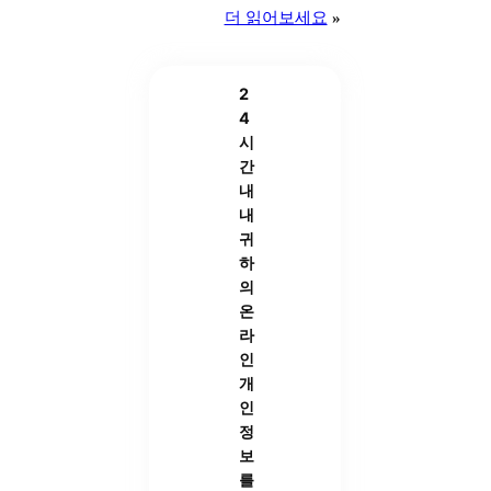
더 읽어보세요
»
2
4
시
간
내
내
귀
하
의
온
라
인
개
인
정
보
를