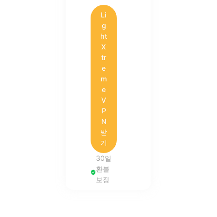
Li
g
ht
X
tr
e
m
e
V
P
N
받
기
30일
환불
보장