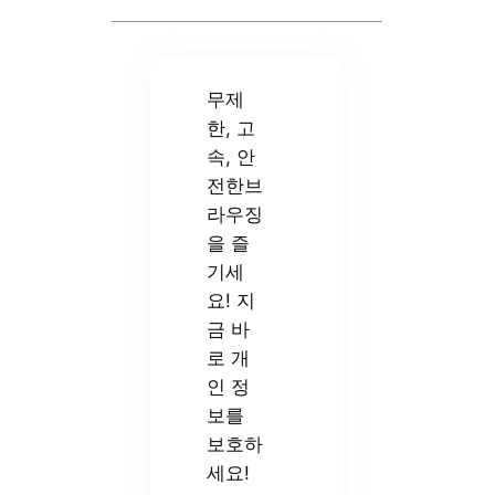
무제
한, 고
속, 안
전한브
라우징
을 즐
기세
요! 지
금 바
로 개
인 정
보를
보호하
세요!