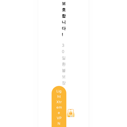
보
호
합
니
다
!
3
0
일
환
불
보
장
Lig
ht
Xtr
em
e
VP
N