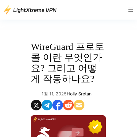
콘
텐
츠
로
바
로
WireGuard 프로토
가
콜 이란 무엇인가
기
요? 그리고 어떻
게 작동하나요?
1월 11, 2025
Holly Sretan