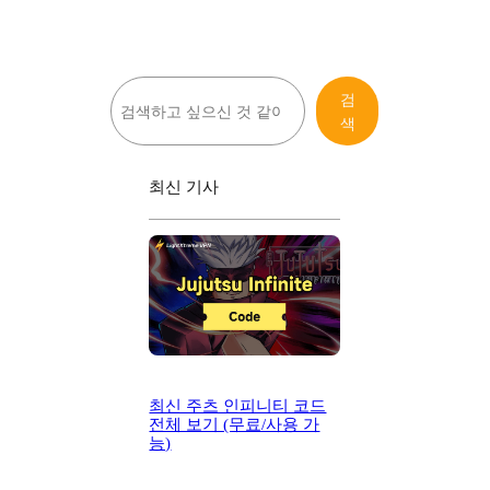
검
검
색
색
최신 기사
최신 주츠 인피니티 코드
전체 보기 (무료/사용 가
능)