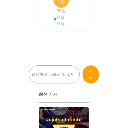
기
30일
환불
보장
검
검
색
색
최신 기사