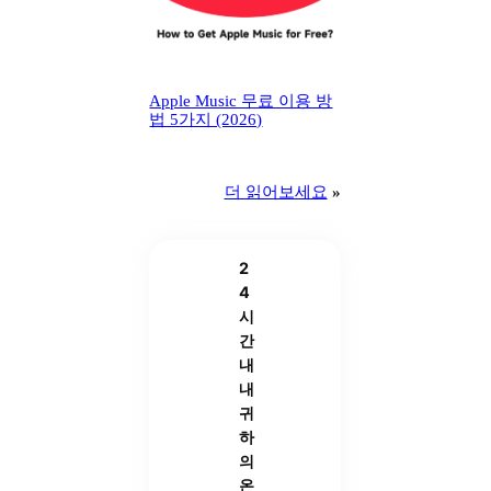
Apple Music 무료 이용 방
법 5가지 (2026)
더 읽어보세요
»
2
4
시
간
내
내
귀
하
의
온