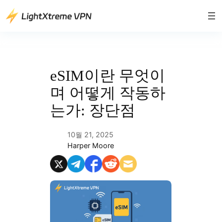
콘
텐
츠
로
바
로
eSIM이란 무엇이
가
며 어떻게 작동하
기
는가: 장단점
10월 21, 2025
Harper Moore