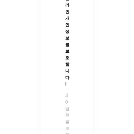
라
인
개
인
정
보
를
보
호
합
니
다
!
3
0
일
환
불
보