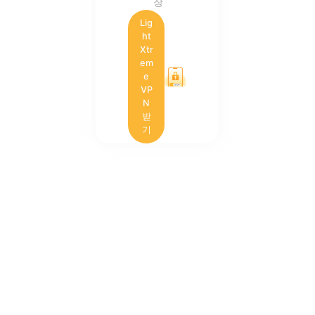
장
Lig
ht
Xtr
em
e
VP
N
받
기