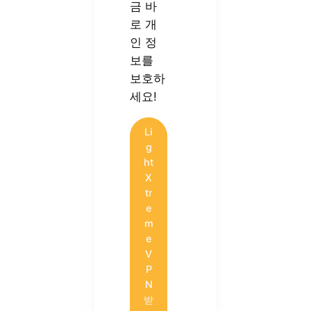
금 바
로 개
인 정
보를
보호하
세요!
Li
g
ht
X
tr
e
m
e
V
P
N
받