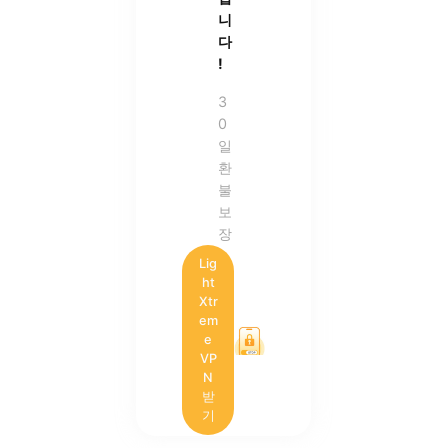
니
다
!
3
0
일
환
불
보
장
Lig
ht
Xtr
em
e
VP
N
받
기