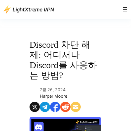
콘
텐
츠
로
바
로
Discord 차단 해
가
제: 어디서나
기
Discord를 사용하
는 방법?
7월 26, 2024
Harper Moore