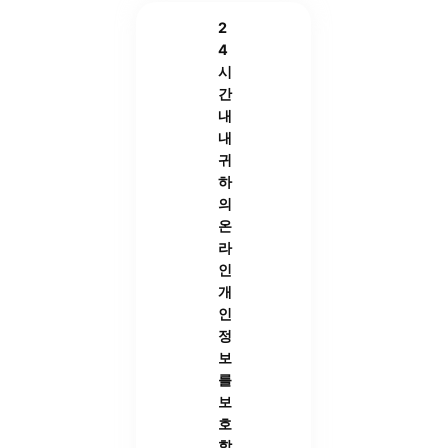
2
4
시
간
내
내
귀
하
의
온
라
인
개
인
정
보
를
보
호
합