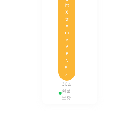
ht
X
tr
e
m
e
V
P
N
받
기
30일
환불
보장