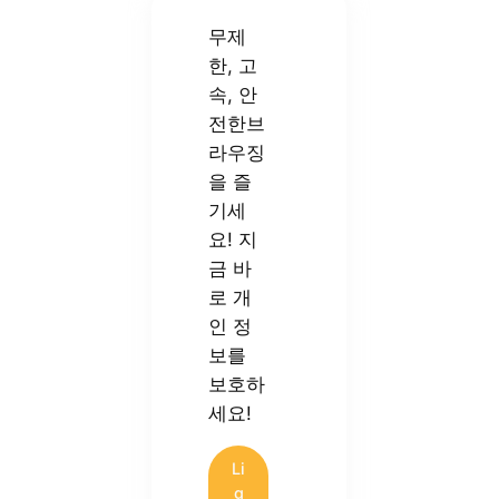
무제
한, 고
속, 안
전한브
라우징
을 즐
기세
요! 지
금 바
로 개
인 정
보를
보호하
세요!
Li
g