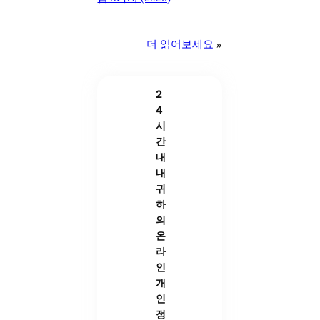
더 읽어보세요
»
2
4
시
간
내
내
귀
하
의
온
라
인
개
인
정