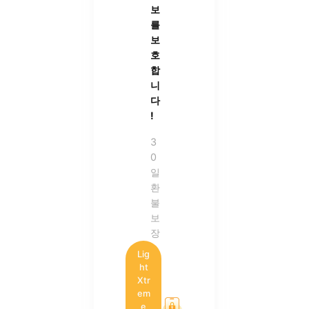
보
를
보
호
합
니
다
!
3
0
일
환
불
보
장
Lig
ht
Xtr
em
e