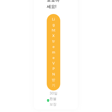
보호하
세요!
Li
g
ht
X
tr
e
m
e
V
P
N
받
기
30일
환불
보장