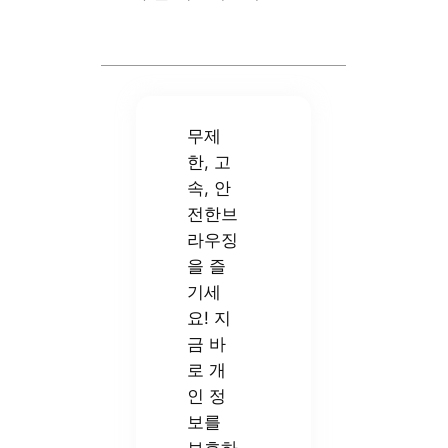
무제
한, 고
속, 안
전한브
라우징
을 즐
기세
요! 지
금 바
로 개
인 정
보를