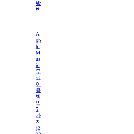
방
법
A
pp
le
M
us
ic
무
료
이
용
방
법
5
가
지
(2