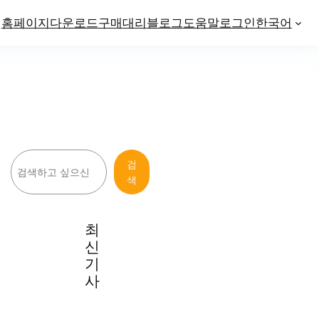
홈페이지
다운로드
구매
대리
블로그
도움말
로그인
한국어
검
검
색
색
최
신
기
사