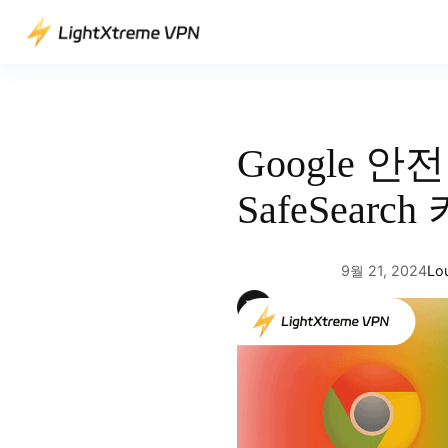
콘
텐
츠
로
바
로
Google 안
가
기
SafeSear
9월 21, 2024
Lo