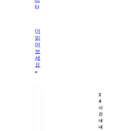
02
6)
더
읽
어
보
세
요
»
2
4
시
간
내
내