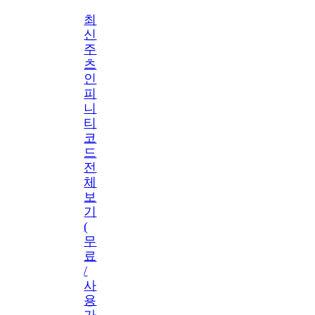
최
신
주
츠
인
피
니
티
코
드
전
체
보
기
(
무
료
/
사
용
가