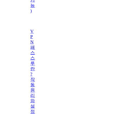
능
)
V
P
N
패
스
스
루
란
?
작
동
원
리
와
설
정