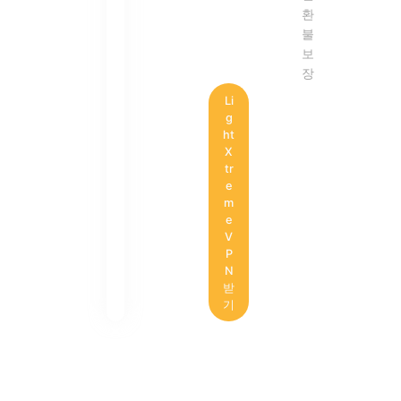
환
불
보
장
Li
g
ht
X
tr
e
m
e
V
P
N
받
기