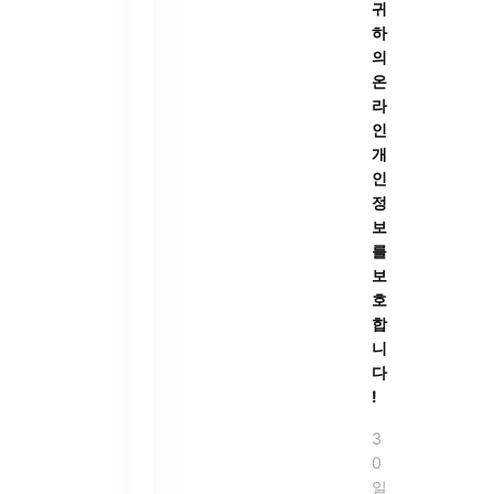
귀
하
의
온
라
인
개
인
정
보
를
보
호
합
니
다
!
3
0
일