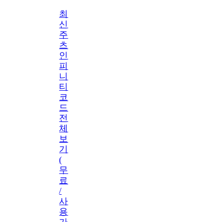
최
신
주
츠
인
피
니
티
코
드
전
체
보
기
(
무
료
/
사
용
가