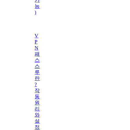
능
)
V
P
N
패
스
스
루
란
?
작
동
원
리
와
설
정