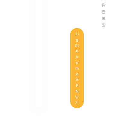
환
불
보
장
Li
g
ht
X
tr
e
m
e
V
P
N
받
기