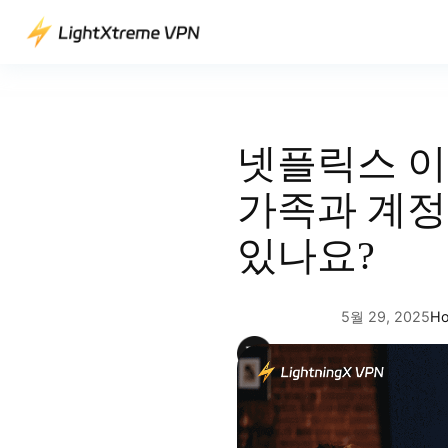
콘
텐
츠
로
바
로
넷플릭스 이
가
기
가족과 계정
있나요?
5월 29, 2025
Ho