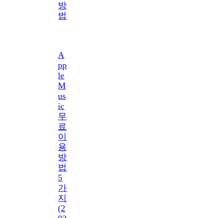
방
법
A
pp
le
M
us
ic
무
료
이
용
방
법
5
가
지
(2