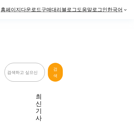
홈페이지
다운로드
구매
대리
블로그
도움말
로그인
한국어
검
검
색
색
최
신
기
사