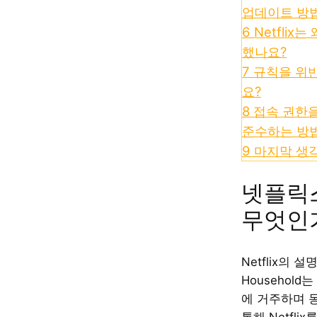
업데이트 방
6
Netflix
했나요?
7
규칙을 위
요?
8
접속 권한
준수하는 방
9
마지막 생
넷플릭
무엇인
Netflix의 설명
Househol
에 거주하며 
통해 Netfl