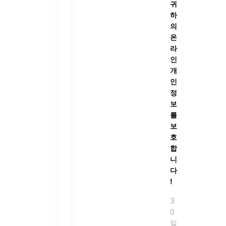
귀
하
의
온
라
인
개
인
정
보
를
보
호
합
니
다
!
3
0
일