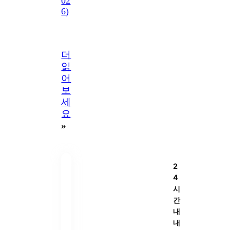
02
6)
더
읽
어
보
세
요
»
2
4
시
간
내
내