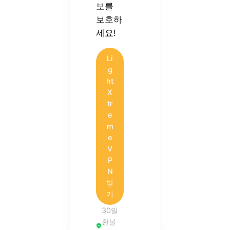
보를
보호하
세요!
Li
g
ht
X
tr
e
m
e
V
P
N
받
기
30일
환불