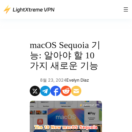
콘
텐
츠
로
바
로
macOS Sequoia 기
가
능: 알아야 할 10
기
가지 새로운 기능
8월 23, 2024
Evelyn Diaz