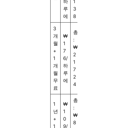
하
1
루
3
에
8
3
총
개
₩
:
월
1
₩
+
7
2
1
6/
1
개
하
7
월
루
2
무
에
4
료
총
1
₩
:
년
1
₩
+
0
8
1
9/