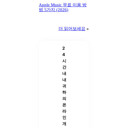
Apple Music 무료 이용 방
법 5가지 (2026)
더 읽어보세요
»
2
4
시
간
내
내
귀
하
의
온
라
인
개