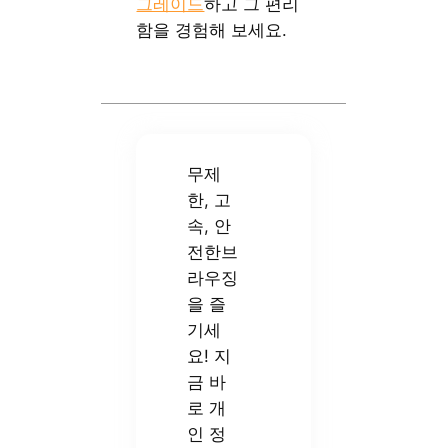
그레이드
하고 그 편리
함을 경험해 보세요.
무제
한, 고
속, 안
전한브
라우징
을 즐
기세
요! 지
금 바
로 개
인 정