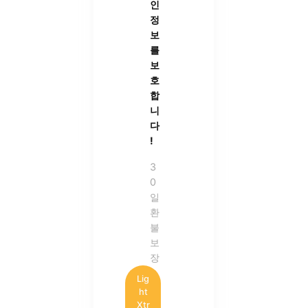
인
정
보
를
보
호
합
니
다
!
3
0
일
환
불
보
장
Lig
ht
Xtr