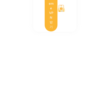
em
e
VP
N
받
기