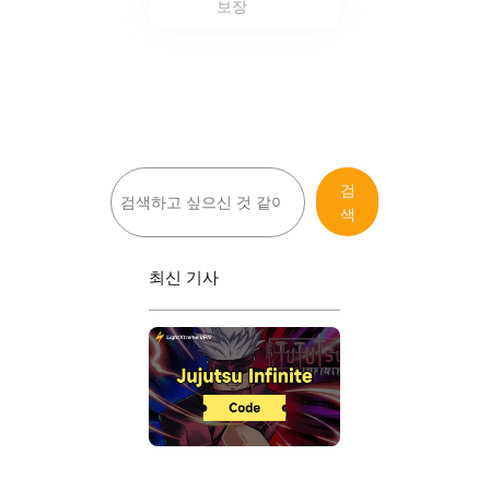
보장
검
검
색
색
최신 기사