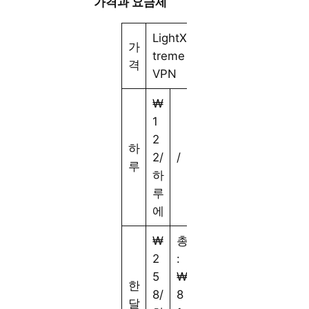
가격과 요금제
LightX
가
treme
격
VPN
₩
1
2
하
2/
/
루
하
루
에
₩
총
2
:
5
₩
한
8/
8
달