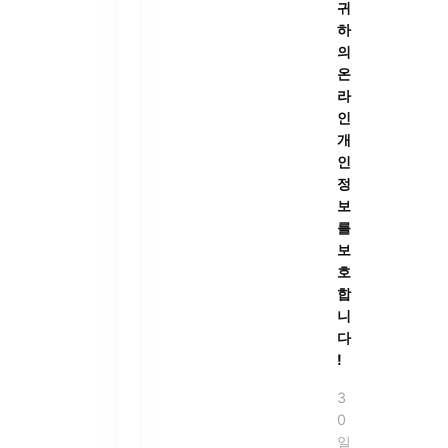
귀
하
의
온
라
인
개
인
정
보
를
보
호
합
니
다
!
3
0
일