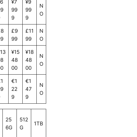
¥6
¥7
¥9
N
99
99
99
O
9
9
9
£8
£9
£11
N
99
99
99
O
13
¥15
¥18
N
98
48
48
O
00
00
00
€1
€1
€1
N
09
22
47
O
9
9
9
25
512
1TB
6G
G