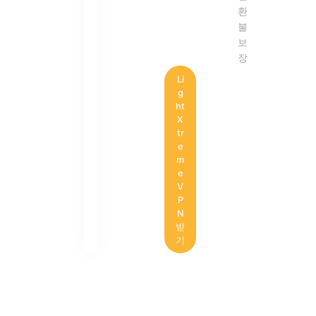
환
불
보
장
Li
g
ht
X
tr
e
m
e
V
P
N
받
기