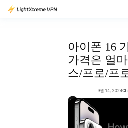
콘
텐
츠
로
바
로
아이폰 16 가
가
기
가격은 얼마
스/프로/프로
9월 14, 2024
Chr