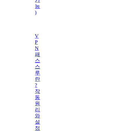
능
)
V
P
N
패
스
스
루
란
?
작
동
원
리
와
설
정