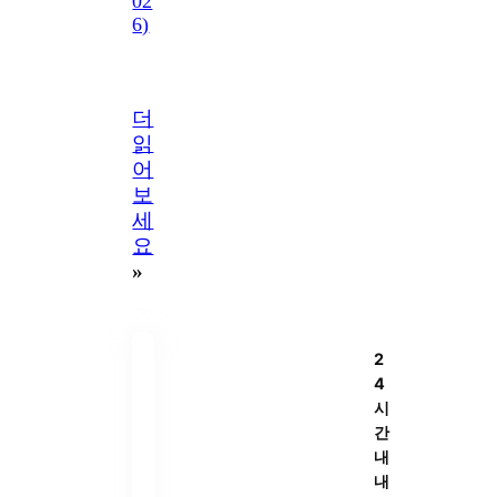
02
6)
더
읽
어
보
세
요
»
2
4
시
간
내
내