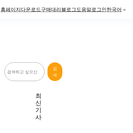
홈페이지
다운로드
구매
대리
블로그
도움말
로그인
한국어
검
검
색
색
최
신
기
사