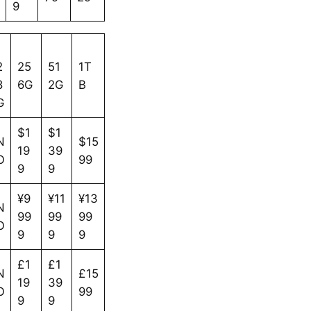
9
1
2
25
51
1T
8
6G
2G
B
G
$1
$1
N
$15
19
39
O
99
9
9
¥9
¥11
¥13
N
99
99
99
O
9
9
9
£1
£1
N
£15
19
39
O
99
9
9