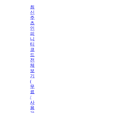
최
신
주
츠
인
피
니
티
코
드
전
체
보
기
(
무
료
/
사
용
가