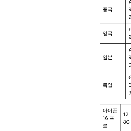
중국
영국
¥
일본
독일
아이폰
12
16 프
8G
로