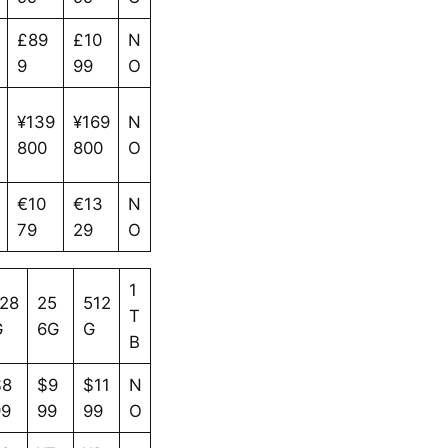
£89
£10
N
9
99
O
¥139
¥169
N
800
800
O
€10
€13
N
79
29
O
1
28
25
512
T
G
6G
G
B
$8
$9
$11
N
99
99
99
O