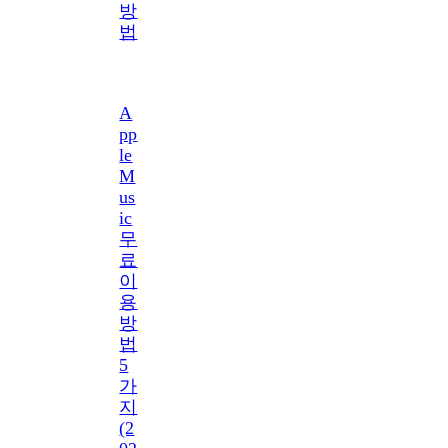
방
법
A
pp
le
M
us
ic
무
료
이
용
방
법
5
가
지
(2