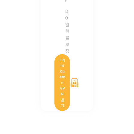
3
0
일
환
불
보
장
Lig
ht
Xtr
em
e
VP
N
받
기