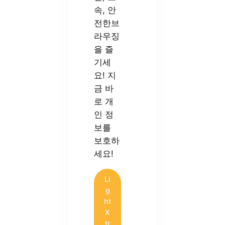
속, 안
전한브
라우징
을 즐
기세
요! 지
금 바
로 개
인 정
보를
보호하
세요!
Li
g
ht
X
tr