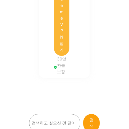
e
m
e
V
P
N
받
기
30일
환불
보장
검
검
색
색