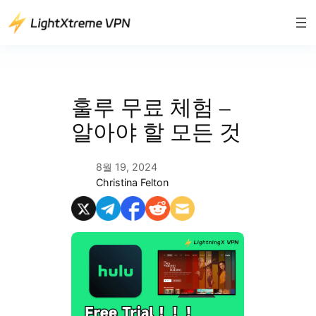
콘
텐
츠
로
바
로
훌루 무료 체험 –
가
알아야 할 모든 것
기
8월 19, 2024
Christina Felton