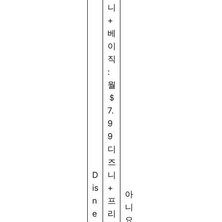
니
+
베
라
이
이
직
브
:
T
월
V
＄
는
7.
4
사
9
개
용
9
의
할
디
디
수
즈
바
없
D
니
6
이
지
is
+
1
스
아
만
n
프
5/
에
니
4
e
리
2
서
요
K