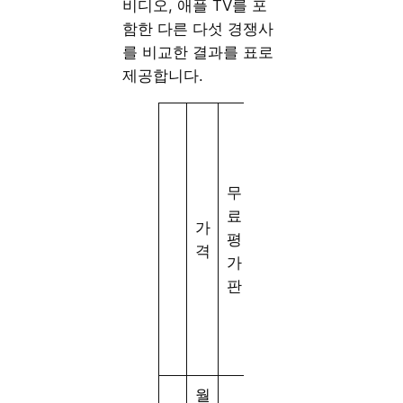
비디오, 애플 TV를 포
함한 다른 다섯 경쟁사
를 비교한 결과를 표로
제공합니다.
라
영
이
화
동
브
및
무
시
T
T
료
시
V
가
V
평
청
및
격
프
가
장
4
로
판
치
K
그
수
H
램
D
수
R
월