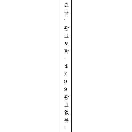
요
금
:
광
고
포
함
:
＄
7.
9
9
광
고
없
음
:
라