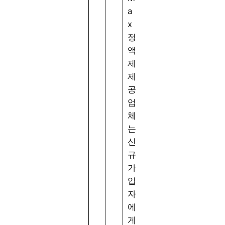
a
x
정
액
제
제
공
업
체
는
신
규
가
입
자
에
게