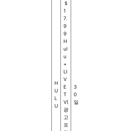
＄
이
1
브
7.
T
9
V
9
패
2
H
키
개
ul
지
의
u
의
디
+
경
1
바
LI
우
0
이
V
월
H
1
스
E
3
＄
U
6/
에
T
0
6
L
1
서
V(
일
4.
U
7
동
광
9
5
시
고
9,
5
에
포
4
시