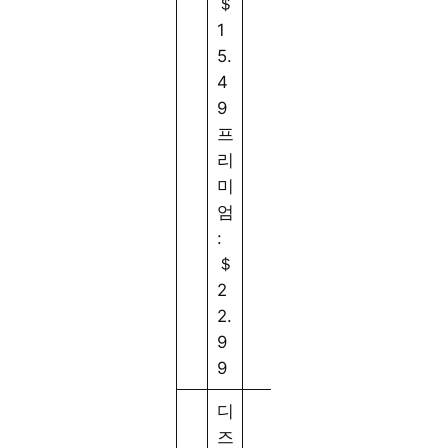
＄
청
R
1
가
은
5.
능
괜
4
찮
9
습
프
니
리
다
미
.
엄
:
＄
2
2.
9
9
디
즈