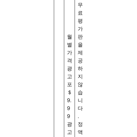
무
료
평
가
월
판
별
을
가
제
격
공
광
하
고
지
라
포
않
이
＄
습
브
9.
니
3
T
9
다
개
V,
9
.
의
4
광
정
디
K
고
액
바
1
및