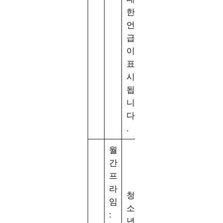
한
언
급
이
표
시
됩
니
다
.
월
간
프
라
청
임
소
:
년