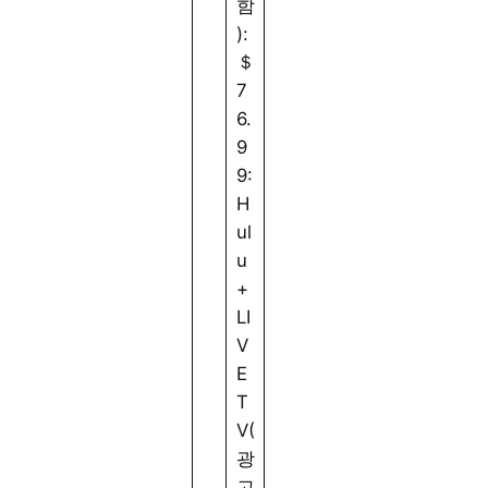
함
K
청
):
및
가
＄
H
능
7
D
6.
R
9
사
9:
용
H
가
ul
능
u
+
LI
V
E
T
V(
광
고