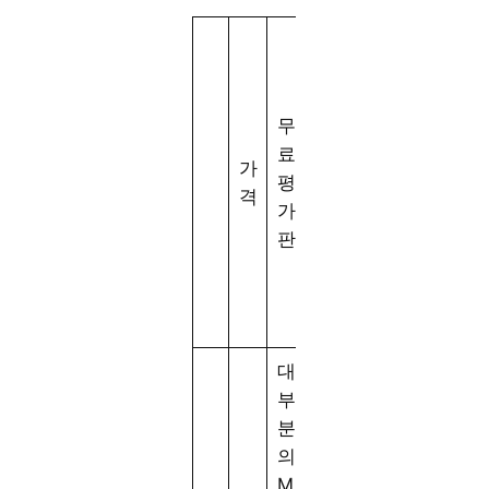
라
영
이
화
동
브
및
무
시
T
T
료
시
V
가
V
평
청
및
격
프
가
장
4
로
판
치
K
그
수
H
램
D
수
R
대
부
분
의
M