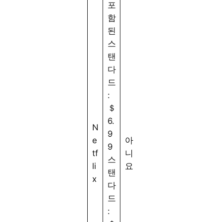
포
브
함
T
된
V
스
1-
는
탠
4
사
다
개
용
드
의
할
:
디
수
＄
3
바
없
6.
7
N
이
지
9
8
e
아
스
만
9
1/
tf
니
에
4
스
1
li
요
서
K
탠
9
x
동
또
다
4
시
는
드
0
에
H
:
시
D