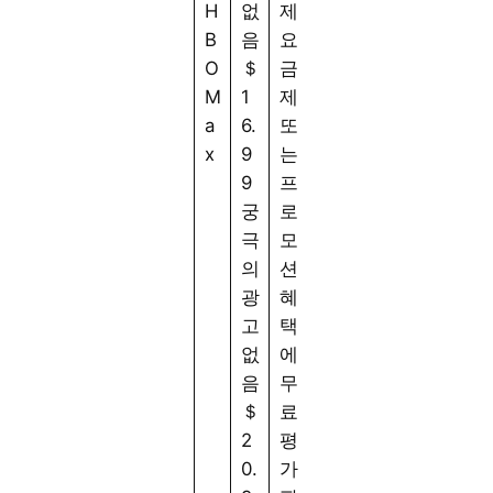
H
없
제
이
7
H
B
음
요
스
3
D
O
＄
금
에
5/
R
M
1
제
서
4
을
a
6.
또
동
1
사
x
9
는
시
0
용
9
프
에
할
궁
로
시
수
극
모
청
없
의
션
가
습
광
혜
능
니
고
택
다
없
에
.
음
무
＄
료
2
평
0.
가