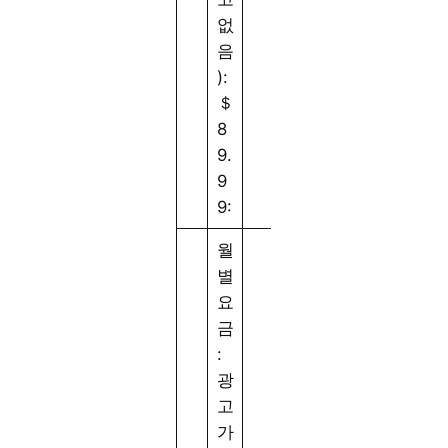
없
음
):
＄
8
9.
9
9:
월
별
요
금
:
광
고
라
가
이