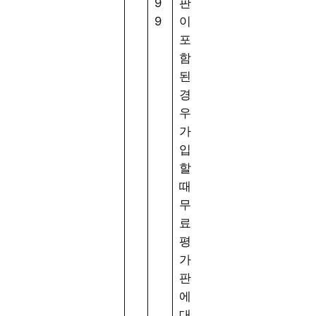
9
판
9
이
포
함
된
경
우
가
입
할
때
무
료
평
가
판
에
대