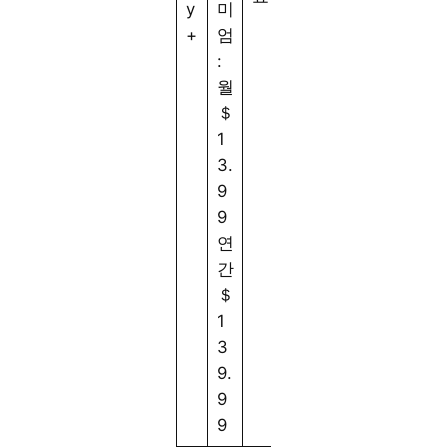
y
미
3
동
또
+
엄
5
시
는
:
에
H
월
시
D
＄
청
R
1
가
은
3.
능
괜
9
찮
9
습
연
니
간
다
＄
.
1
3
9.
9
9