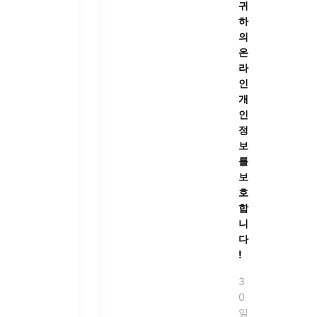
귀
하
의
온
라
인
개
인
정
보
를
보
호
합
니
다
!
3
0
일