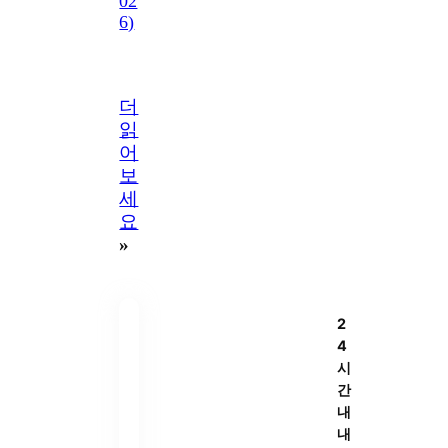
02
6)
더
읽
어
보
세
요
»
2
4
시
간
내
내