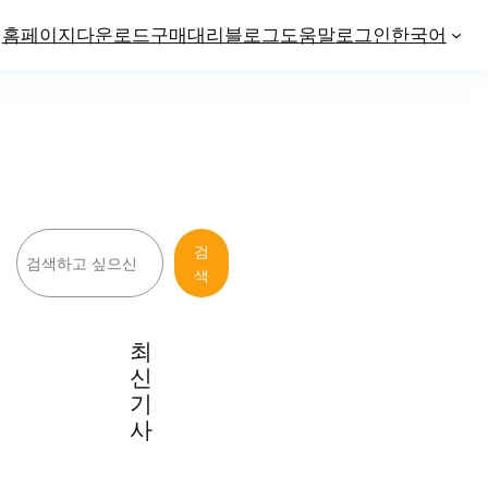
홈페이지
다운로드
구매
대리
블로그
도움말
로그인
한국어
검
검
색
색
최
신
기
사