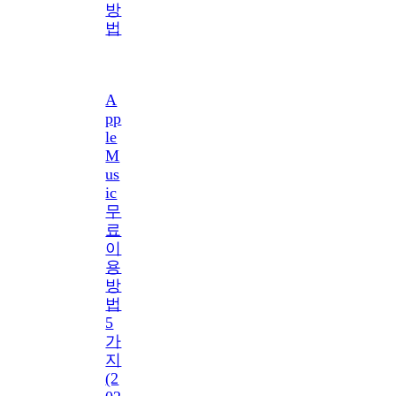
방
법
A
pp
le
M
us
ic
무
료
이
용
방
법
5
가
지
(2