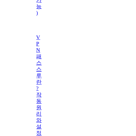
능
)
V
P
N
패
스
스
루
란
?
작
동
원
리
와
설
정