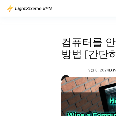
콘
텐
츠
로
바
로
컴퓨터를 
가
기
방법 [간단
9월 8, 2024
Lun