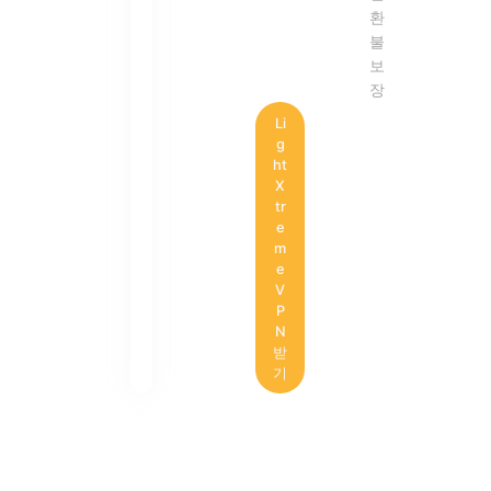
환
불
보
장
Li
g
ht
X
tr
e
m
e
V
P
N
받
기