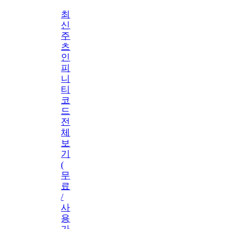
최
신
주
츠
인
피
니
티
코
드
전
체
보
기
(
무
료
/
사
용
가