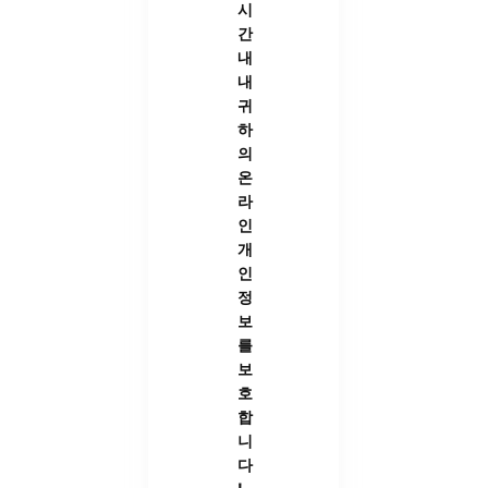
시
간
내
내
귀
하
의
온
라
인
개
인
정
보
를
보
호
합
니
다