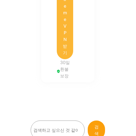
e
m
e
V
P
N
받
기
30일
환불
보장
검
검
색
색