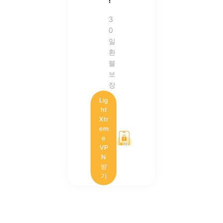
!
3
0
일
환
불
보
장
Lig
ht
Xtr
em
e
VP
N
받
기