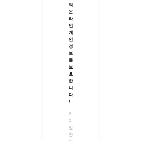
의
온
라
인
개
인
정
보
를
보
호
합
니
다
!
3
0
일
환