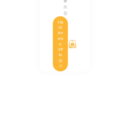
불
보
장
Lig
ht
Xtr
em
e
VP
N
받
기