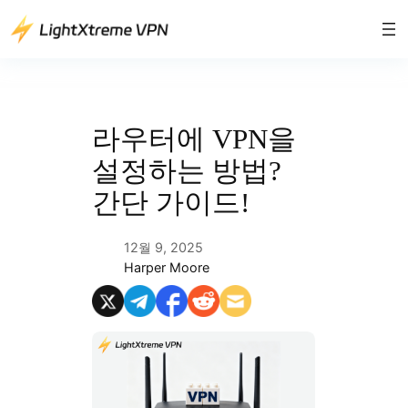
콘
텐
츠
로
바
로
라우터에 VPN을
가
설정하는 방법?
기
간단 가이드!
12월 9, 2025
Harper Moore