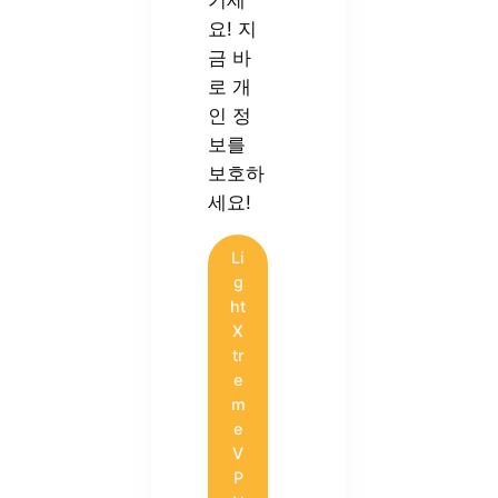
요! 지
금 바
로 개
인 정
보를
보호하
세요!
Li
g
ht
X
tr
e
m
e
V
P