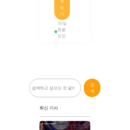
N
받
기
30일
환불
보장
검
검
색
색
최신 기사