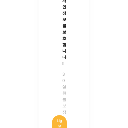
개
인
정
보
를
보
호
합
니
다
!
3
0
일
환
불
보
장
Lig
ht