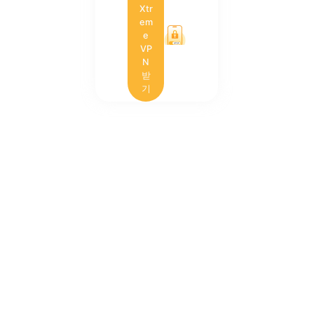
Xtr
em
e
VP
N
받
기