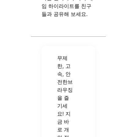
임 하이라이트를 친구
들과 공유해 보세요.
무제
한, 고
속, 안
전한브
라우징
을 즐
기세
요! 지
금 바
로 개