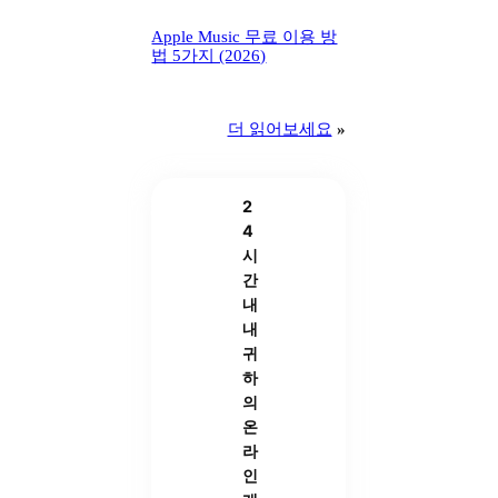
Apple Music 무료 이용 방
법 5가지 (2026)
더 읽어보세요
»
2
4
시
간
내
내
귀
하
의
온
라
인