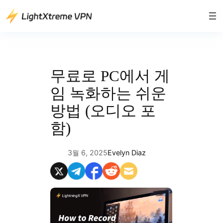
콘
텐
츠
로
바
로
무료로 PC에서 게
가
임 녹화하는 쉬운
기
방법 (오디오 포
함)
3월 6, 2025
Evelyn Diaz