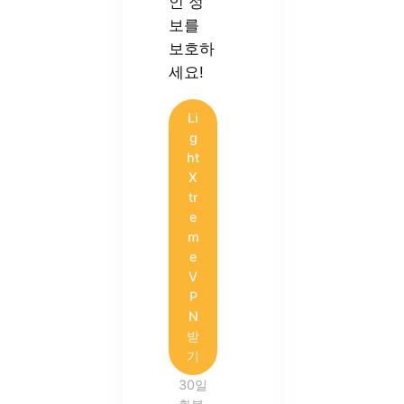
인 정
보를
보호하
세요!
Li
g
ht
X
tr
e
m
e
V
P
N
받
기
30일