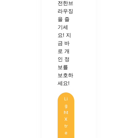
전한브
라우징
을 즐
기세
요! 지
금 바
로 개
인 정
보를
보호하
세요!
Li
g
ht
X
tr
e