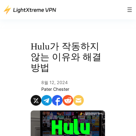
콘
텐
츠
로
바
로
Hulu가 작동하지
가
않는 이유와 해결
기
방법
8월 12, 2024
Pater Chester