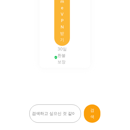
m
e
V
P
N
받
기
30일
환불
보장
검
검
색
색