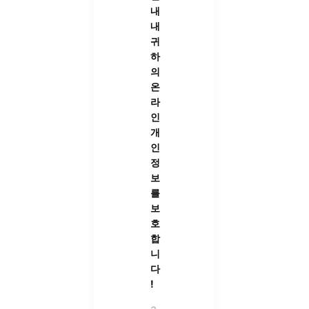
내
내
귀
하
의
온
라
인
개
인
정
보
를
보
호
합
니
다
!