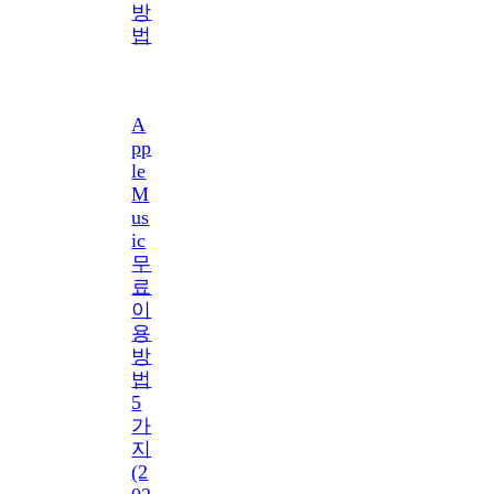
방
법
A
pp
le
M
us
ic
무
료
이
용
방
법
5
가
지
(2