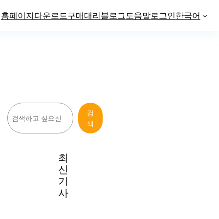
홈페이지
다운로드
구매
대리
블로그
도움말
로그인
한국어
검
검
색
색
최
신
기
사