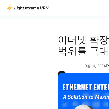
콘
텐
츠
로
바
로
이더넷 확장
가
기
범위를 극
10월 19, 2024
E