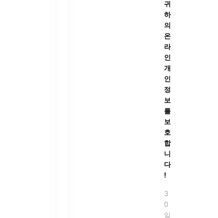
귀
하
의
온
라
인
개
인
정
보
를
보
호
합
니
다
!
3
0
일