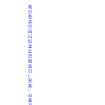
최
신
주
츠
인
피
니
티
코
드
전
체
보
기
(
무
료
/
사
용
가