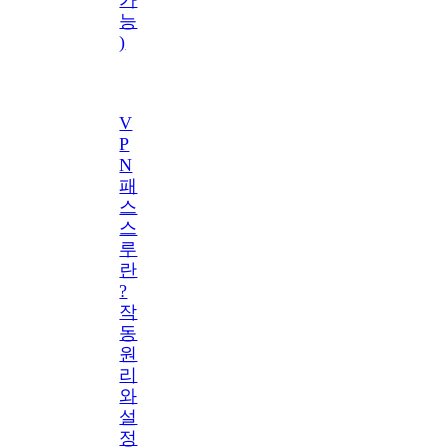
능
)
V
P
N
패
스
스
루
란
?
작
동
원
리
와
설
정