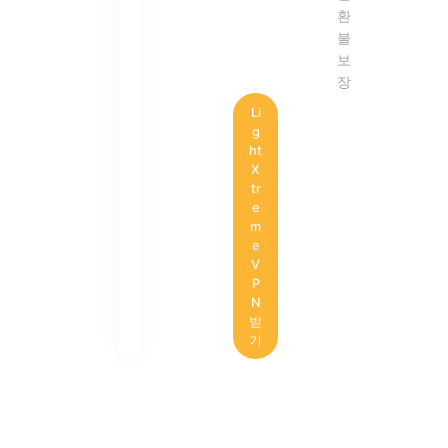
환
불
보
장
Li
g
ht
X
tr
e
m
e
V
P
N
받
기