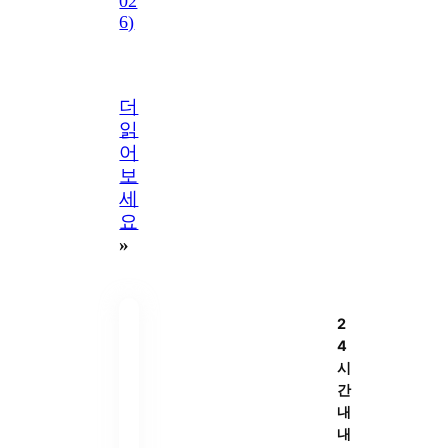
02
6)
더
읽
어
보
세
요
»
2
4
시
간
내
내