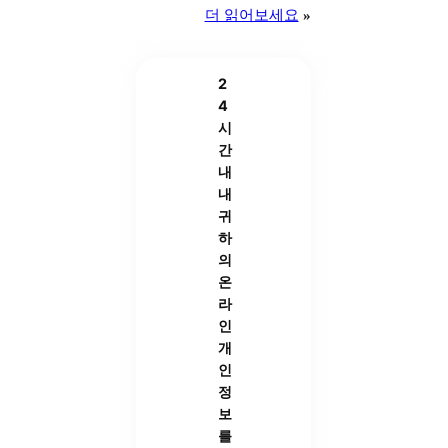
더 읽어보세요
»
2
4
시
간
내
내
귀
하
의
온
라
인
개
인
정
보
를