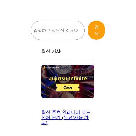
검
검
색
색
최신 기사
최신 주츠 인피니티 코드
전체 보기 (무료/사용 가
능)