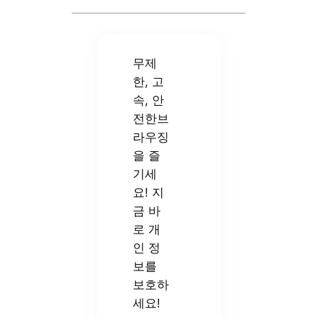
무제
한, 고
속, 안
전한브
라우징
을 즐
기세
요! 지
금 바
로 개
인 정
보를
보호하
세요!