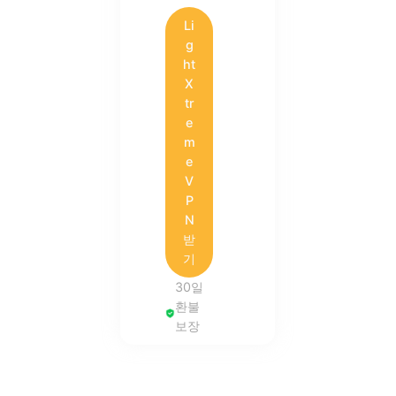
Li
g
ht
X
tr
e
m
e
V
P
N
받
기
30일
환불
보장