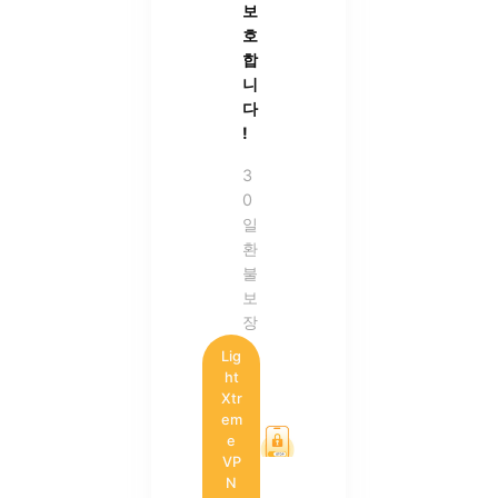
보
호
합
니
다
!
3
0
일
환
불
보
장
Lig
ht
Xtr
em
e
VP
N