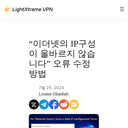
콘
텐
츠
로
바
로
“이더넷의 IP구성
가
이 올바르지 않습
기
니다” 오류 수정
방법
7월 25, 2024
Louise Obadiah