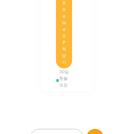
X
tr
e
m
e
V
P
N
받
기
30일
환불
보장
검