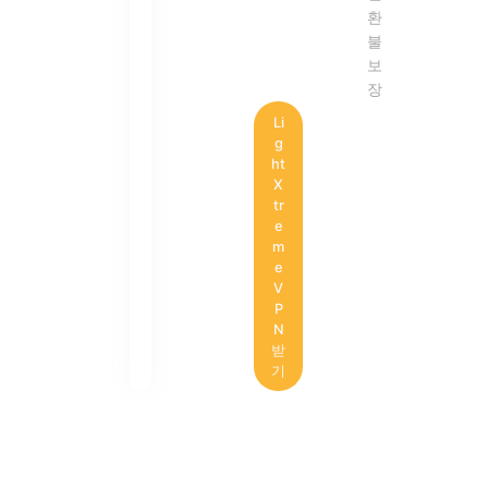
환
불
보
장
Li
g
ht
X
tr
e
m
e
V
P
N
받
기