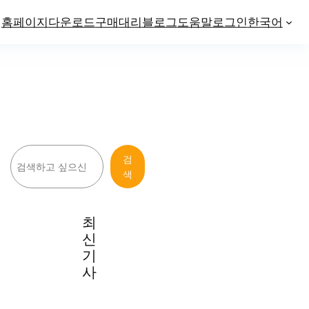
홈페이지
다운로드
구매
대리
블로그
도움말
로그인
한국어
검
검
색
색
최
신
기
사