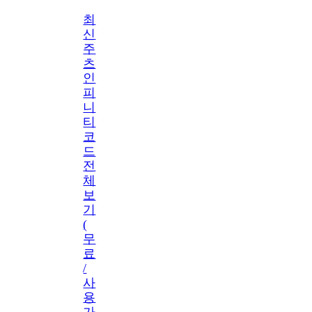
최
신
주
츠
인
피
니
티
코
드
전
체
보
기
(
무
료
/
사
용
가