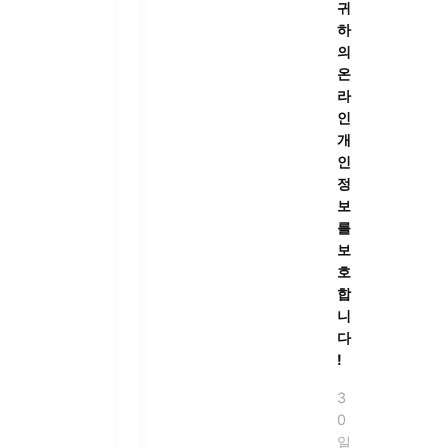
귀
하
의
온
라
인
개
인
정
보
를
보
호
합
니
다
!
3
0
일