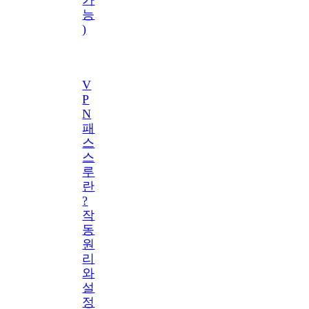
능
)
V
P
N
패
스
스
루
란
?
작
동
원
리
와
설
정