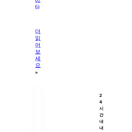
02
6)
더
읽
어
보
세
요
»
2
4
시
간
내
내