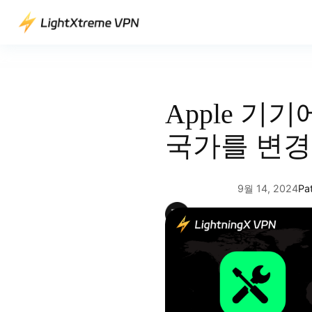
콘
텐
츠
로
바
로
Apple 기
가
기
국가를 변경
9월 14, 2024
Pa