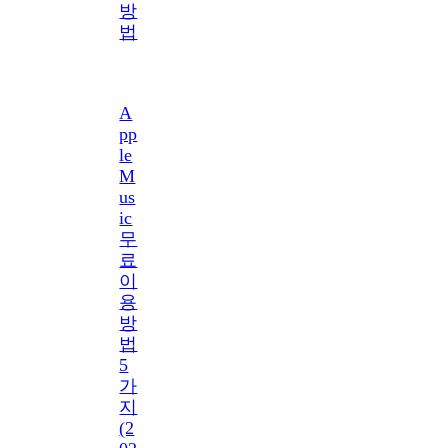
방
법
A
pp
le
M
us
ic
무
료
이
용
방
법
5
가
지
(2