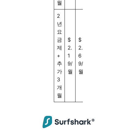
월
2
년
요
금
$
$
$
제
2.
2.
4.
+
1
6
2
추
9/
9/
9/
가
월
월
월
3
개
월