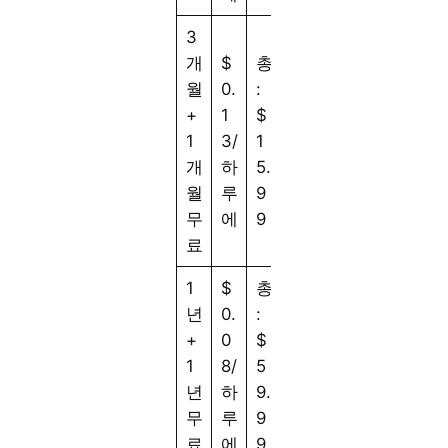
3
개
$
총
월
0.
:
+
1
$
1
3/
1
개
하
5.
월
루
9
무
에
9
료
1
$
총
년
0.
:
+
0
$
1
8/
5
년
하
9.
무
루
9
료
에
9