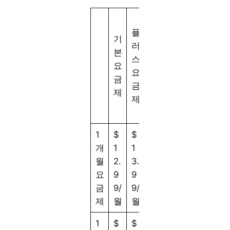
얼
플
티
기
러
메
본
스
이
요
요
트
금
금
요
제
제
금
제
1
$
$
$
개
1
1
1
월
2.
3.
5.
요
9
9
9
금
9/
9/
9/
제
월
월
월
1
$
$
$