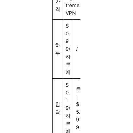
가
treme
격
VPN
$
0.
9
하
9/
/
루
하
루
에
$
총
0.
:
1
한
$
9/
달
5.
하
9
루
9
에