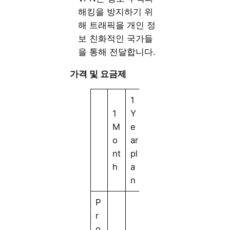
해킹을 방지하기 위
해 트래픽을 개인 정
보 친화적인 국가들
을 통해 전달합니다.
가격 및 요금제
1
2
1
Y
Y
M
e
e
o
ar
ar
nt
pl
pl
h
a
a
n
n
P
r
o