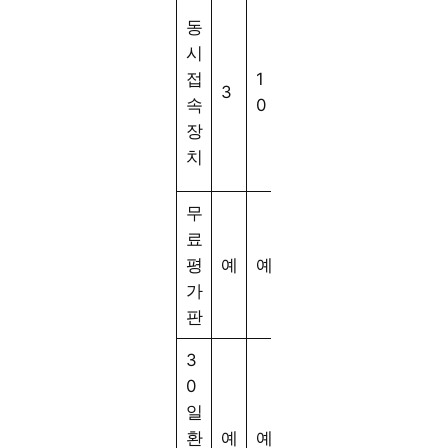
U
동
nl
시
i
접
1
1
3
m
속
0
0
it
장
e
치
d
무
료
평
예
예
예
예
가
판
3
0
일
환
예
예
예
예