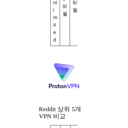
nl
9/
9/
9/
i
월
월
월
m
it
e
d
Reddit 상위 5개
VPN 비교