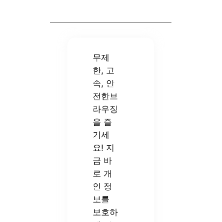
무제
한, 고
속, 안
전한브
라우징
을 즐
기세
요! 지
금 바
로 개
인 정
보를
보호하