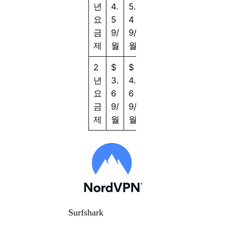
년
4.
5.
7.
요
5
4
4
금
9/
9/
9/
제
월
월
월
2
$
$
$
년
3.
4.
6.
요
6
6
6
금
9/
9/
9/
제
월
월
월
Surfshark