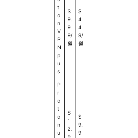
t
$
$
$
o
9.
4.
4.
n
9
4
9
V
9/
9/
9/
P
월
월
월
N
pl
u
s
P
r
o
t
$
o
$
$
1
n
9.
7.
2.
u
9
9
9