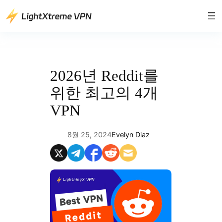
콘
텐
츠
로
바
로
2026년 Reddit를
가
위한 최고의 4개
기
VPN
8월 25, 2024
Evelyn Diaz