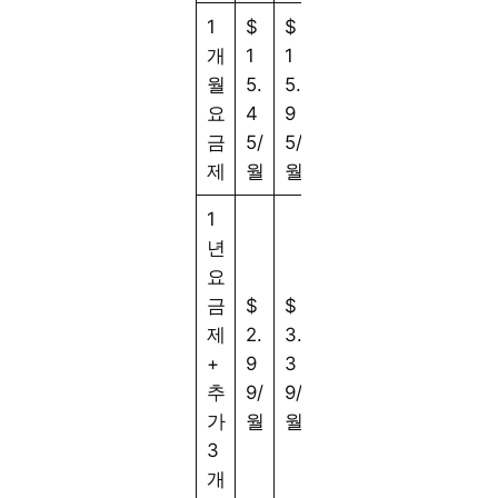
1
$
$
$
개
1
1
1
월
5.
5.
7.
요
4
9
9
금
5/
5/
5/
제
월
월
월
1
년
요
금
$
$
$
제
2.
3.
6.
+
9
3
0
추
9/
9/
9/
가
월
월
월
3
개