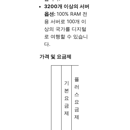
3200개 이상의 서버
옵션:
100% RAM 전
용 서버로 100개 이
상의 국가를 디지털
로 여행할 수 있습니
다.
가격 및 요금제
얼
플
티
기
러
메
본
스
이
요
요
트
금
금
요
제
제
금
제