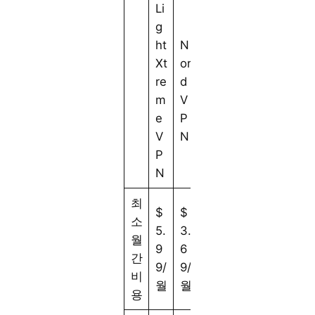
Li
g
Pr
ht
N
S
ot
Xt
or
ur
o
re
d
fs
n
m
V
h
V
e
P
ar
P
V
N
k
N
P
N
최
$
$
$
$
소
5.
3.
2.
4.
월
9
6
1
9
간
9/
9/
9/
9/
비
월
월
월
월
용