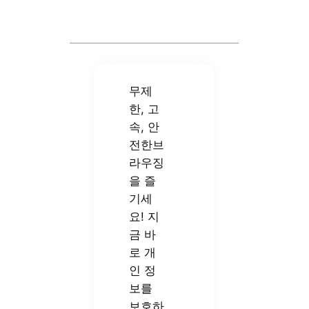
무제
한, 고
속, 안
전한브
라우징
을 즐
기세
요! 지
금 바
로 개
인 정
보를
보호하