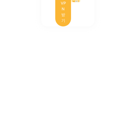
VP
N
받
기