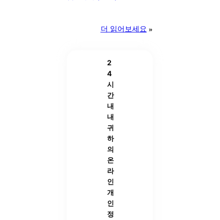
더 읽어보세요
»
2
4
시
간
내
내
귀
하
의
온
라
인
개
인
정