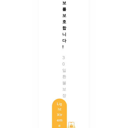
보
를
보
호
합
니
다
!
3
0
일
환
불
보
장
Lig
ht
Xtr
em
e