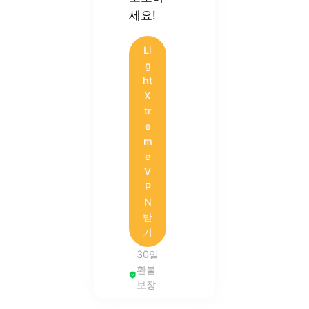
세요!
Li
g
ht
X
tr
e
m
e
V
P
N
받
기
30일
환불
보장