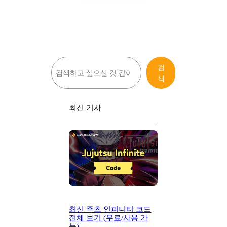
검
검
색
색
최신 기사
최신 주츠 인피니티 코드
전체 보기 (무료/사용 가
능)