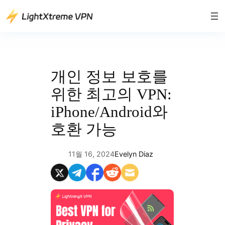
콘
텐
츠
로
바
로
개인 정보 보호를
가
위한 최고의 VPN:
기
iPhone/Android와
호환 가능
11월 16, 2024
Evelyn Diaz