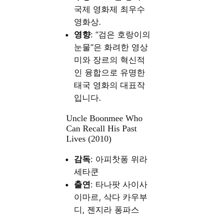
국제 영화제 최우수
영화상.
영향
: “검은 호랑이의
눈물”은 화려한 영상
미와 장르의 혁신적
인 융합으로 유명한
태국 영화의 대표작
입니다.
Uncle Boonmee Who
Can Recall His Past
Lives (2010)
감독
: 아피찻퐁 위라
세타쿤
출연
: 타나팟 사이사
이마르, 삭다 카우부
디, 젠지라 퐁파스