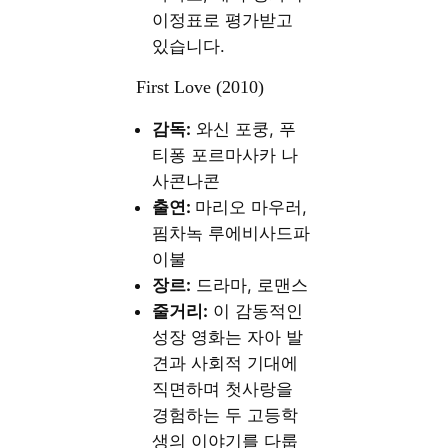
이정표로 평가받고
있습니다.
First Love (2010)
감독:
와신 포쿵, 푸
티퐁 포르마사카 나
사콘나콘
출연:
마리오 마우러,
핌차녹 루에비사드파
이불
장르:
드라마, 로맨스
줄거리:
이 감동적인
성장 영화는 자아 발
견과 사회적 기대에
직면하며 첫사랑을
경험하는 두 고등학
생의 이야기를 다룹