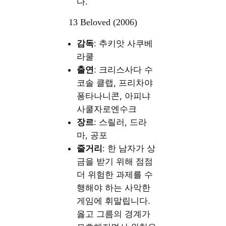
다.
13 Beloved (2006)
감독
: 추키앗 사쿠베
라쿨
출연
: 크리스사다 수
코솔 클랩, 프리차야
퐁타나니콘, 아피냐
사쿨자로엔수크
장르
: 스릴러, 드라
마, 공포
줄거리
: 한 남자가 상
금을 받기 위해 점점
더 위험한 과제를 수
행해야 하는 사악한
게임에 휘말립니다.
옳고 그름의 경계가