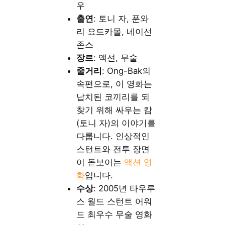
우
출연
: 토니 자, 푼와
리 요드카몰, 네이선
존스
장르
: 액션, 무술
줄거리
: Ong-Bak의
속편으로, 이 영화는
납치된 코끼리를 되
찾기 위해 싸우는 캄
(토니 자)의 이야기를
다룹니다. 인상적인
스턴트와 전투 장면
이 돋보이는
액션 영
화
입니다.
수상
: 2005년 타우루
스 월드 스턴트 어워
드 최우수 무술 영화