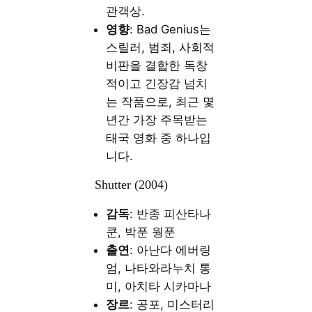
관객상.
영향
: Bad Genius는
스릴러, 범죄, 사회적
비판을 결합한 독창
적이고 긴장감 넘치
는 작품으로, 최근 몇
년간 가장 주목받는
태국 영화 중 하나입
니다.
Shutter (2004)
감독
: 반종 피산타나
쿤, 박푼 웡푼
출연
: 아난다 에버링
엄, 나타와라누치 통
미, 아치타 시카마나
장르
: 공포, 미스터리