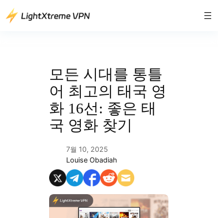
콘
텐
츠
로
바
로
모든 시대를 통틀
가
어 최고의 태국 영
기
화 16선: 좋은 태
국 영화 찾기
7월 10, 2025
Louise Obadiah