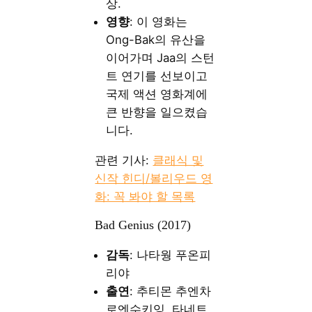
상.
영향
: 이 영화는
Ong-Bak의 유산을
이어가며 Jaa의 스턴
트 연기를 선보이고
국제 액션 영화계에
큰 반향을 일으켰습
니다.
관련 기사:
클래식 및
신작 힌디/볼리우드 영
화: 꼭 봐야 할 목록
Bad Genius (2017)
감독
: 나타웡 푸온피
리야
출연
: 추티몬 추엔차
로엔수키잉, 타네트