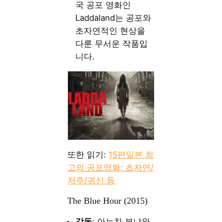
국 공포 영화인
Laddaland는 공포와
초자연적인 현상을
다룬 무서운 작품입
니다.
또한 읽기:
15편일본 최
고의 공포영화: 초자연/
저주/귀신 등
The Blue Hour (2015)
감독
: 아누차 부냐와