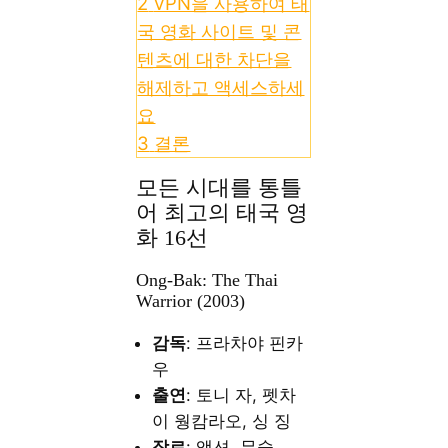
2
VPN을 사용하여 태
국 영화 사이트 및 콘
텐츠에 대한 차단을
해제하고 액세스하세
요
3
결론
모든 시대를 통틀
어 최고의 태국 영
화 16선
Ong-Bak: The Thai
Warrior (2003)
감독
: 프라차야 핀카
우
출연
: 토니 자, 펫차
이 웡캄라오, 싱 징
장르
: 액션, 무술