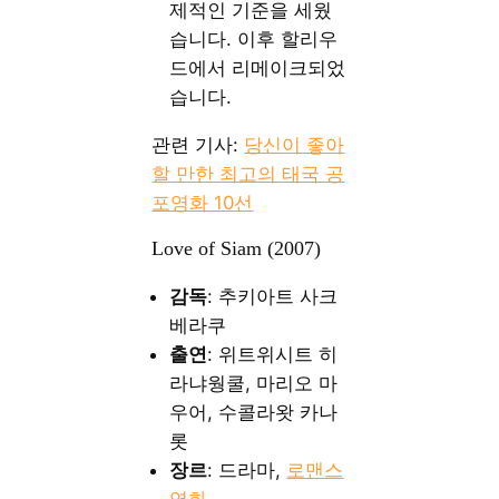
제적인 기준을 세웠
습니다. 이후 할리우
드에서 리메이크되었
습니다.
관련 기사:
당신이 좋아
할 만한 최고의 태국 공
포영화 10선
Love of Siam (2007)
감독
: 추키아트 사크
베라쿠
출연
: 위트위시트 히
라냐웡쿨, 마리오 마
우어, 수콜라왓 카나
롯
장르
: 드라마,
로맨스
영화