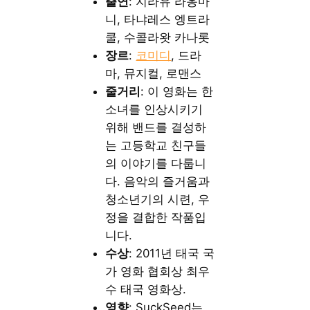
출연
: 지라유 라옹마
니, 타냐레스 엥트라
쿨, 수콜라왓 카나롯
장르
:
코미디
, 드라
마, 뮤지컬, 로맨스
줄거리
: 이 영화는 한
소녀를 인상시키기
위해 밴드를 결성하
는 고등학교 친구들
의 이야기를 다룹니
다. 음악의 즐거움과
청소년기의 시련, 우
정을 결합한 작품입
니다.
수상
: 2011년 태국 국
가 영화 협회상 최우
수 태국 영화상.
영향
: SuckSeed는