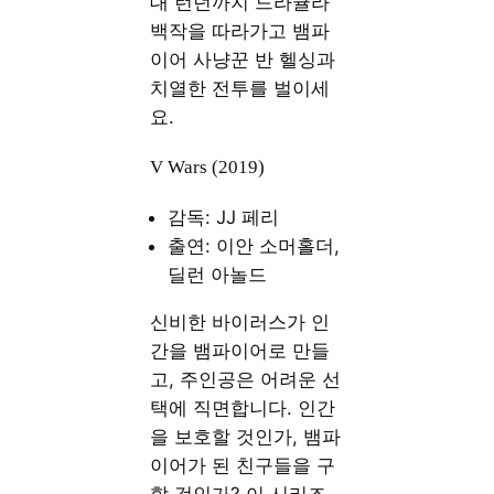
대 런던까지 드라큘라
백작을 따라가고 뱀파
이어 사냥꾼 반 헬싱과
치열한 전투를 벌이세
요.
V Wars (2019)
감독: JJ 페리
출연: 이안 소머홀더,
딜런 아놀드
신비한 바이러스가 인
간을 뱀파이어로 만들
고, 주인공은 어려운 선
택에 직면합니다. 인간
을 보호할 것인가, 뱀파
이어가 된 친구들을 구
할 것인가? 이 시리즈