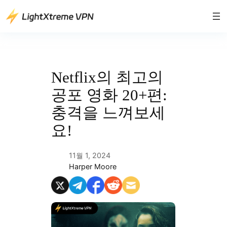
콘
텐
츠
로
바
로
Netflix의 최고의
가
공포 영화 20+편:
기
충격을 느껴보세
요!
11월 1, 2024
Harper Moore