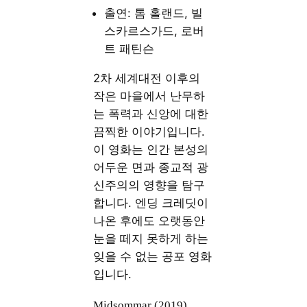
출연: 톰 홀랜드, 빌
스카르스가드, 로버
트 패틴슨
2차 세계대전 이후의
작은 마을에서 난무하
는 폭력과 신앙에 대한
끔찍한 이야기입니다.
이 영화는 인간 본성의
어두운 면과 종교적 광
신주의의 영향을 탐구
합니다. 엔딩 크레딧이
나온 후에도 오랫동안
눈을 떼지 못하게 하는
잊을 수 없는 공포 영화
입니다.
Midsommar (2019)