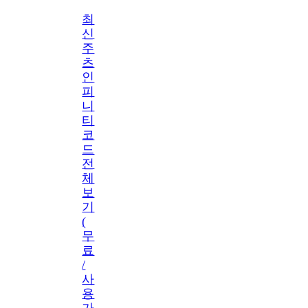
최
신
주
츠
인
피
니
티
코
드
전
체
보
기
(
무
료
/
사
용
가