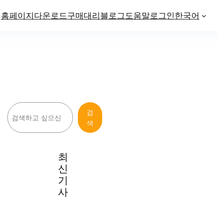
홈페이지
다운로드
구매
대리
블로그
도움말
로그인
한국어
검
검
색
색
최
신
기
사