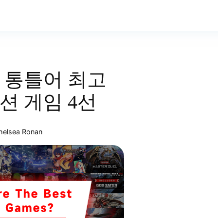
 통틀어 최고
션 게임 4선
helsea Ronan