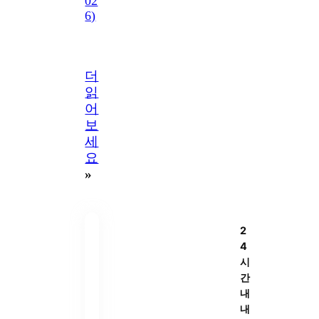
02
6)
더
읽
어
보
세
요
»
2
4
시
간
내
내