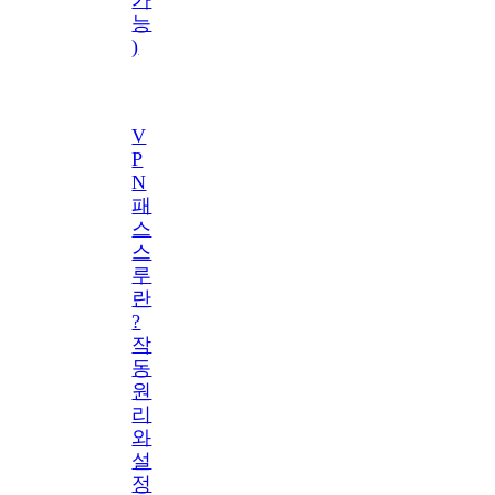
능
)
V
P
N
패
스
스
루
란
?
작
동
원
리
와
설
정