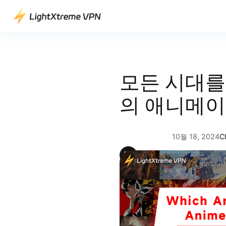
콘
텐
츠
로
바
로
모든 시대를
가
기
의 애니메이
10월 18, 2024
C