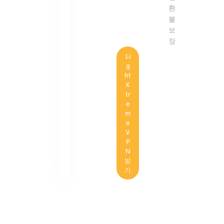
환
불
보
장
Li
g
ht
X
tr
e
m
e
V
P
N
받
기